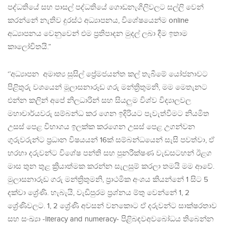
පද්ධතියේ සහ පාසල්‌ පද්ධතියේ ගොඩනැගිලිවලට සල්ලි වෙන්‌
කරන්නේ නැතිව දුරස්ථ අධ්‍යාපනය, විශේෂයෙන්ම online
අධ්‍යාපනය වෙනුවෙන්‌ එම ප්‍රතිපාදන මුදල්‌ ලබා දීම ඉතාම
කාලෝචිතයි.”
‘’අධ්‍යාපන අමාත්‍ය සුසිල් ප්‍රේමජයන්ත කල් තැබීමේ යෝජනාවට
පිළිතුරු වශයෙන් මූලාසනාරූඩ ගරු මන්ත්‍රිතුමනි, මම මෙතැනට
එන්න කලින්‌ අපේ නිලධාරින්‌ සහ සියලුම විශ්ව විද්‍යාලවල
මහාචාර්යවරු සම්බන්ධ කර ගෙන ඉදිරියට පැවැත්වීමට නියමිත
උසස්‌ පෙළ විභාගය ඉලක්ක කරගෙන උසස්‌ පෙළ උගන්වන
ගුරුවරුන්ට ප්‍රධාන විෂයයන්‌ 16ක්‌ සම්බන්ධයෙන්‌ සැසි පවත්වා, ඒ
හරහා දරුවන්ට විශේෂ පන්ති සහ පුනරීක්ෂණ වැඩසටහන්‌ ඊළග
මාස තුන තුළ ක්‍රියාත්මක කරන්න සැලසුම්‌ කරලා තමයි මම ආවේ.
මුලාසනාරූඩ ගරු මන්ත්‍රිතුමනි, ප්‍රාථමික අංශය කියන්නේ 1 සිට 5
දක්වා ශ්‍රේණි. හැබැයි, වැඩිපුරම ප්‍රශ්නය ම්තු වෙන්නේ 1, 2
ශ්‍රේණිවලට. 1, 2 ශ්‍රේණි අවසන්‌ වනකොට ඒ දරුවන්ට සාක්ෂරතාව
සහ සංඛ්‍යා -literacy and numeracy- පිළිබඳවඅවබෝධය තිබෙන්න