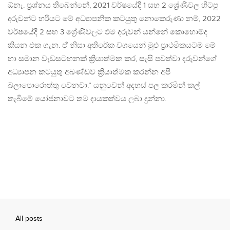
ඕනෑ. ප්‍රශ්නය තිබෙන්නේ, 2021 වර්ෂයේදී 1 සහ 2 ශ්‍රේණිවල හිටපු
දරුවන්ට හරියට මේ අධ්‍යාපනික කටයුතු නොකෙරුණා නම්‌, 2022
වර්ෂයේදී 2 සභ 3 ශ්‍රේණිවලට ඵම දරුවන්‌ යන්නේ කොහොම්ද
කියන එක ගැන. ඒ නිසා අතිරේක වශයෙන්‌ මුළු ප්‍රාථමිකයටම මේ
හා සමාන වැඩසටහනක්‌ ක්‍රියාත්මක කර, සැසි පවත්වා දරුවන්ගේ
අධ්‍යාපන කටයුතු අඛණ්ඩව ක්‍රියාත්මක කරන්න අපි
බලාපොරොත්තු වෙනවා.” යනුවෙන් අදහස් පල කරමින් කල්
තැබිමේ යෝජනාවට තම දායකත්වය ලබා දුන්නා.
All posts