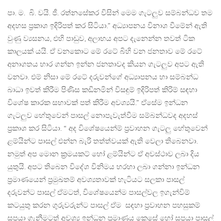
පා. ම. බි. වයි. ජී. රත්නසේකර විසින් මෙම ගැටලුව සම්බන්ධව තම
අදහස ප්‍රකාශ ඉදිරිපත් කර සිටියා.” අධ්‍යාපනය විනාශ වීමේන්‌ ඇති
වුණු ව්‍යසනය, එහි පාඩුව, අලාභය අපට දැනෙන්න තවත්‌ ටික
කාලයක්‌ යයි. ඒ වනකොට මේ රටේ බිහි වන ජනතාව මේ රටේ
අනාගතය භාර ගන්න ඉන්න ජනතාවද කියන ගැටලුව අපට ඇති
වනවා. එම්‌ නිසා මේ රටේ දරුවන්ගේ අධ්‍යාපනය හා සම්බන්ධ
බාධා ඉවත්‌ කිරීම පිණිස කඩිනමින්‌ විසඳුම්‌ ඉදිරිපත්‌ කිරිම්‌ සඳහා
විශේෂ කාරක සභාවක්‌ පත්‌ කිරීම අවශ්‍යයි.” ඒසේම ඉන්ධන
ගැටලුව හේතුවෙන් පාසල් නොපැවැත්වීම සම්බන්ධවද අදහස්
ප්‍රකාශ කර සිටියා. “ අද විශේෂයෙන්ම්‌ ප්‍රවාහන ගැටලු හේතුවෙන්‌
ළම්යින්ට පාසල්‌ එන්න බැරි තත්ත්වයක්‌ ඇති වෙලා තිබෙනවා.
නමුත්‌ අප මොන ක්‍රමයකට් හෝ ළම්යින්ට ඒ අවස්ථාව ලබා දිය
යුතුයි. අපට තිබෙන විදේශ විනිමය හරහා ලබා ගන්නා ඉන්ධන
ප්‍රමාණයෙන්‌ ප්‍රමුඛතම්‌ අවශ්‍යතාවක්‌ හැටියට සලකා පාසල්‌
දරුවන්ට පාසල්‌ ඒමටත්‌, විශේෂයෙන්ම පාසල්වල ඉගැන්විම්‌
කටයුතු කරන ගුරුවරුන්ට පාසල්‌ ඒම සඳහා ප්‍රවාහන පහසුකම්‌
සපයා ගැනීමටත්‌ අවශ්‍ය ඉන්ධන ප්‍රමාණය කෙසේ හෝ සපයා පාසල්‌