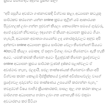
ක්‍රමය සම්බන්දව අදහස් ප්‍රකාශ කලා
“අපි පසුගිය අවස්ථා ගණනාවකදී විශ්වාස කළා, අධ්‍යාපන කටයුතු
සාර්ථකව කරගෙන යන්න online ක්‍රමය තුළින්‌ යම්‌ ආකාරයක
පිටුවහලක්‌ ලබා ගන්න පුළුවන්‌ කියලා. කොරෝනා සමයේ ගුරුවරු,
අපේ දරුවන්‌ නිවාසවල ඉඳගෙන ඒ කියන අධ්‍යාපන ක්‍රමයට ගියා.
හැබැයි, අධ්‍යාපන අමාත්‍යාංශයෙන්ම ලද තොරතුරුවලට අනුව අපි
දන්නවා online අධ්‍යාපන ක්‍රමය සාර්ථක වේලා තිබෙන්නේ සියයට
40කටයි කියලා. මොකද. ඒ සඳහා විශාල බාධා තිබෙනවා. ඇති හැකි
අයට, -යමක්‌ කමක්‌ තිබෙන අයට- දියුණුවක්‌ තිබෙන ප්‍රදේශවලට
online අධ්‍යාපන ක්‍රමය සාර්ථක වුණත්‌ දුෂ්කර පළාත්වලට ඒ
අවස්ථාව නැහැ. ඵලදායී, සඵල තාක්ෂණයක්‌ තිබෙනවා කියා අපි
විශ්වාස කරන කොළඹ්‌ දිස්ත්‍රික්කයේ වුණත්‌ අවිස්සාවේල්ල වාගේ
ප්‍රදේශවල දරුවන්ට එම තාක්ෂණය උපයෝගි කරගන්න බැහැ.”
තවදුරටත් විෂය බාහිර ක්‍රියාකාරකම්, පාසල තුල ගත කරන කාලය
මාර්ගගත අධ්‍යාපනය හරහා ලබා ගත නොහැකි බව එතුමා
අවධාරනය කර සිටියා