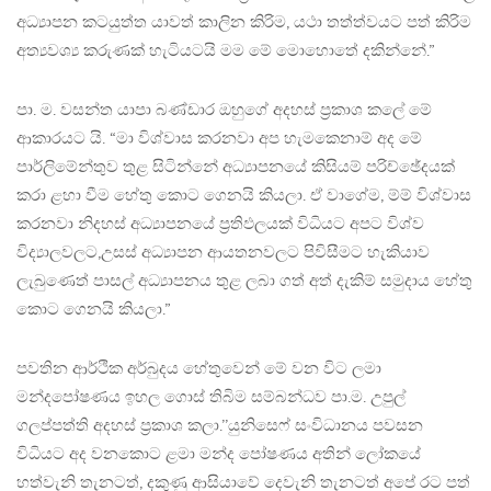
අධ්‍යාපන කටයුත්ත යාවත්‌ කාලින කිරිම, යථා තත්ත්වයට පත්‌ කිරිම
අත්‍යවශ්‍ය කරුණක්‌ හැටියටයි මම මේ මොහොතේ දකින්නේ.”
පා. ම. වසන්ත යාපා බණ්ඩාර ඔහුගේ අදහස් ප්‍රකාශ කලේ මේ
ආකාරයට යි. “මා විශ්වාස කරනවා අප හැමකෙනාම්‌ අද මේ
පාර්ලිමේන්තුව තුළ සිටින්නේ අධ්‍යාපනයේ කිසියම්‌ පරිච්ඡේදයක්‌
කරා ළහා වීම හේතු කොට ගෙනයි කියලා. ඒ වාගේම, ම්ම්‌ විශ්වාස
කරනවා නිදහස්‌ අධ්‍යාපනයේ ප්‍රතිඵලයක්‌ විධියට අපට විශ්ව
විද්‍යාලවලට,උසස්‌ අධ්‍යාපන ආයතනවලට පිවිසීමට හැකියාව
ලැබුණෙත්‌ පාසල්‌ අධ්‍යාපනය තුළ ලබා ගත්‌ අත්‌ දැකිම්‌ සමුදාය හේතු
කොට ගෙනයි කියලා.”
පවතින ආර්ථික අර්බුදය හේතුවෙන් මේ වන විට ලමා
මන්දපෝෂණය ඉහල ගොස් තිබිම සම්බන්ධව පා.ම. උපුල්
ගලප්පත්ති අදහස් ප්‍රකාශ කලා.’’යුනිසෙෆ්‌ සංවිධානය පවසන
විධියට අද වනකොට ළමා මන්ද පෝෂණය අතින්‌ ලෝකයේ
හත්වැනි තැනටත්‌, දකුණු ආසියාවේ දෙවැනි තැනටත්‌ අපේ රට පත්‌