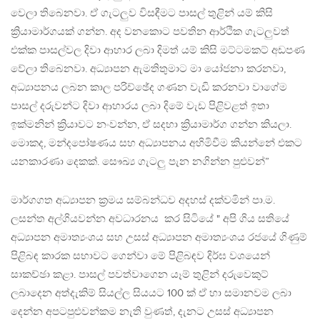
වෙලා තිබෙනවා. ඒ ගැටලුව විසඳීමට පාසල්‌ තුළින්‌ යම්‌ කිසි
ක්‍රියාමාර්ගයක්‌ ගන්න. අද වනකොට පවතින ආර්ථික ගැටලුවත්‌
එක්ක පාසල්වල දිවා ආහාර ලබා දිමත්‌ යම්‌ කිසි මට්ටමකට් අඩපණ
වේලා තිබෙනවා. අධ්‍යාපන ඇමතිතුමාට මා යෝජනා කරනවා,
අධ්‍යාපනය ලබන කාල පරිච්ඡේද ගණන වැඩි කරනවා වාගේම
පාසල්‌ දරුවන්ට දිවා ආහාරය ලබා දිමේ වැඩ පිළිවළත්‌ ඉතා
ඉක්මනින්‌ ක්‍රියාවට නංවන්න, ඒ සදභා ක්‍රියාමාර්ග ගන්න කියලා.
මොකද, මන්දපෝෂණය සහ අධ්‍යාපනය අහිමිවීම කියන්නේ එකට
යනකාරණා දෙකක්‌. සෞඛ්‍ය ගැටලු පැන නගින්න පුළුවන්‌”
මාර්ගගත අධ්‍යාපන ක්‍රමය සම්බන්ධව අදහස් දක්වමින් පා.ම.
ලසන්ත අල්ගියවන්න අවධාරනය කර සිටියේ " අපි ගිය සතියේ
අධ්‍යාපන අමාත්‍යංශය සහ උසස් අධ්‍යාපන අමාත්‍යංශය රජයේ ගිණුම්
පිළිබඳ කාරක සභාවට ගෙන්වා මේ පිළිබඳව දිර්ඝ වශයෙන්‌
සාකච්ඡා කළා. පාසල්‌ පවත්වාගෙන යෑම්‌ තුළින්‌ දරුවෙකුට්
ලබාදෙන අත්දැකිම්‌ සියල්ල සියයට 100 ක් ඒ හා සමානවම ලබා
දෙන්න අපටපුළුවන්කම නැති වුණත්‌, දැනට උසස්‌ අධ්‍යාපන