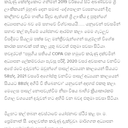
කරුණු කේන්ද්‍රකොට ගනිමින් 2019 වර්ෂයේ සිට්‌ අඛණ්ඩවම ශ්‍රි
ලාංකිකයන්‌ මුහුණ දෙන සමාජ -දේශපාලන ව්‍යසනයෙන්‌ දිගු
කාලීනව දැඩිම හානිය සිදුච ඇත්තේ ශ්‍රි ලාංකිය දූ පුතුන්ගේ
අධ්‍යාපනයට බව මේ සභාවේ චිශ්වාසයයි……. යනුවෙන් පවසමින්
සභාව කල් තැබීමේ යෝජනාව ආරම්භ කලා. මෙම ගැටලුව
විසදීමට සියලුම පක්ෂ වල මන්ත්‍රීවරුන්ගෙන් සැදුම්ලත් විශේෂ
කාරක සභාවක් පත් කල යුතු බවටත් එතුමා පවසා සිටියා.
තවදුරටත් “පසුගිය සතියේ COPA එක හමුවේ කරුණු දක්වමින්‌
අධ්‍යාපන ලේකම්වරයා පැවසූ පරිදි, 2020 වසර අවසානය වනවිට
අපේ රටේ දරුවන්ට ඔවුන්ගේ පාසල්‌ අධ්‍යයන කාලයෙන්‌ සියයට
58ක්ද, 2021 වසරේ අගෝස්තු වනවිට පාසල්‌ අධ්‍යයන කාලයෙන්‌
සියයට 88ක්ද අගිමි වී තිබෙනවා” යනුවෙන් අදහස් එකතු කලා.
මෙලෙස පාසල් නොපවැත්වීම නිසා විෂය බාහිර ක්‍රියාකාරකම්
විශාල වශයෙන් දරුවන් හට අහිමි වන බවද එතුමා පවසා සිටියා.
මීළඟට කල් තබන අවස්ථාවේ යෝජනාව ස්ථිර කළ පා. ම.
ප්‍රෙම්නාත් සී. දොලවත්ත කරුණු දැක්වුවා. මාර්ගගත අධ්‍යාපන