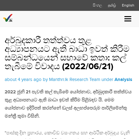
සිංහල
தமிழ்
English
Toggl
navig
අර්බුදකාරී තත්ත්වය තුළ
අධ්‍යාපනයට ඇති බාධා ඉවත් කිරීම
සම්බන්ධයෙන් සභාවේ කතා: කල්
තැබීමේ විවාදය (2022/06/21)
about 4 years ago by Manthri.lk Research Team under
Analysis
2022 ජුනි 21 පැවති කල් තැබීමේ යෝජනාව, අර්බුදකාරී තත්ත්වය
තුළ අධ්‍යාපනයට ඇති බාධා ඉවත් කිරීම පිළිබඳව යි. මෙම
යෝජනාව ඉදිරිපත් කරන්නේ ඩලස් අලහප්පෙරුම පාර්ලිමේන්තු
මන්ත්‍රී තුමා විසිනි.
"පාස්කු දින ප්‍රහාරය, කොවිඩ් වසංගතය සහ ආර්ථික අර්බුදය වැනි