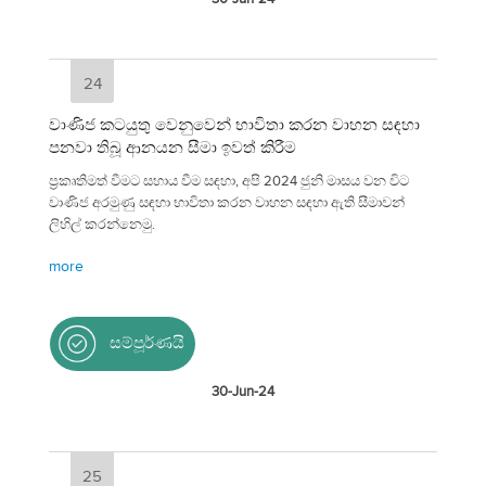
24
වාණිජ කටයුතු වෙනුවෙන් භාවිතා කරන වාහන සඳහා
පනවා තිබූ ආනයන සීමා ඉවත් කිරීම
ප්‍රකෘතිමත් වීමට සහාය වීම සඳහා, අපි 2024 ජුනි මාසය වන විට
වාණිජ අරමුණු සඳහා භාවිතා කරන වාහන සඳහා ඇති සීමාවන්
ලිහිල් කරන්නෙමු.
more
සම්පූර්ණයි
30-Jun-24
25