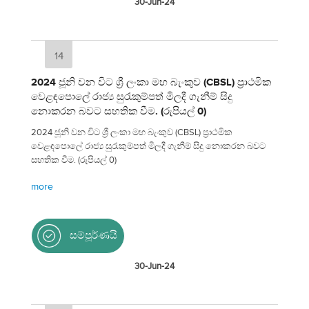
30-Jun-24
14
2024 ජූනි වන විට ශ්‍රී ලංකා මහ බැංකුව (CBSL) ප්‍රාථමික
වෙළඳපොලේ රාජ්‍ය සුරැකුම්පත් මිලදී ගැනීම් සිදු
නොකරන බවට සහතික වීම. (රුපියල් 0)
2024 ජූනි වන විට ශ්‍රී ලංකා මහ බැංකුව (CBSL) ප්‍රාථමික
වෙළඳපොලේ රාජ්‍ය සුරැකුම්පත් මිලදී ගැනීම් සිදු නොකරන බවට
සහතික වීම. (රුපියල් 0)
more
සම්පූර්ණයි
30-Jun-24