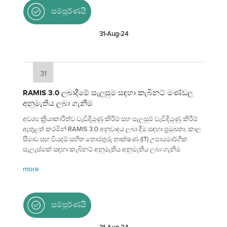
සම්පූර්ණයි
31-Aug-24
31
RAMIS 3.0 ලබාදීමේ සැලසුම සඳහා කැබිනට් මණ්ඩල
අනුමැතිය ලබා ගැනීම
අවශ්‍ය ක්‍රියාකාරීත්ව වැඩිදියුණු කිරීම් සහ සැලසුම් වැඩිදියුණු කිරීම්
ඇතුළත් කරමින් RAMIS 3.0 අනුවාදය ලබා දීම සඳහා ප්‍රමුඛතා, කාල
සීමාව සහ වියදම් සහිත තොරතුරු තාක්ෂණ (IT) උපායමාර්ගික
සැලැස්මක් සඳහා කැබිනට් අනුමැතිය අනුමැතිය ලබා ගැනීම
more
සම්පූර්ණයි