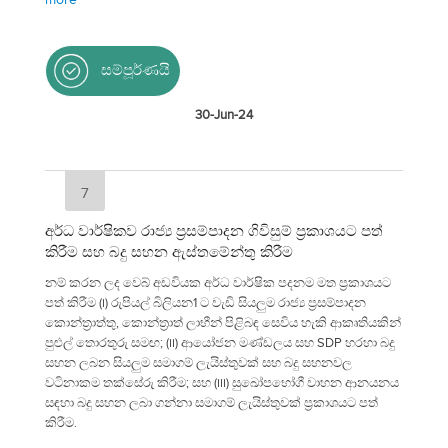
සම්පූර්ණයි
30-Jun-24
7
අර්ධ වාර්ෂිකව රාජ්‍ය ප්‍රසම්පාදන ගිවිසුම් ප්‍රකාශයට පත්
කිරීම සහ බදු සහන ඇස්තමේන්තු කිරීම
නම් කරන ලද වෙබ් අඩවියක අර්ධ වාර්ෂික පදනම මත ප්‍රකාශයට
පත් කිරීම (i) රුපියල් බිලියන1 ට වැඩි සියලුම රාජ්‍ය ප්‍රසම්පාදන
කොන්ත්‍රාත්තු, කොන්ත්‍රාත් ලාභීන් පිළිබඳ සෙවිය හැකි ආකෘතියකින්
පුළුල් තොරතුරු සමඟ; (ii) ආයෝජන මණ්ඩලය සහ SDP හරහා බදු
සහන ලබන සියලුම සමාගම් ලැයිස්තුවක් සහ බදු සහනවල
වටිනාකම තක්සේරු කිරීම; සහ (iii) සුඛෝපභෝගී වාහන ආනයනය
සඳහා බදු සහන ලබා ගන්නා සමාගම් ලැයිස්තුවක් ප්‍රකාශයට පත්
කිරීම.