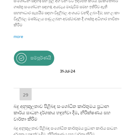
සංශෝධන සඳහා) සහ ජූලි අග වන විට ඉදිරිපත් කරයි. (ඔක්තෝබර්
ගාස්තු සංශෝධන සඳහා); අයවැය මාරුවීම් සමඟ ඉතිරිව ඇති
සහනාධාර සැපයීම සඳහා විදුලිබල අංශයට වන්දි ලබා දීම; සහ ලංකා
විදුලිබල මණ්ඩලය පාඩු ලබන අවස්ථාවක දී ගාස්තු අධිභාර භාවිතා
කිරීම
more
සම්පූර්ණයි
31-Jul-24
29
බදු අනුකූලතාව පිළිබඳ සංශෝධිත කාර්තුමය ප්‍රධාන
කාර්ය සාධන දර්ශකය හඳුන්වා දීම, නිරීක්ෂණය සහ
වාර්තා කිරීම
බදු අනුකූලතාව පිළිබඳ සංශෝධිත කාර්තුමය ප්‍රධාන කාර්ය සාධන
දර්ශකය හඳුන්වා දීම, නිරීක්ෂණය සහ වාර්තා කිරීම