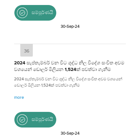
සම්පූර්ණයි
30-Sep-24
36
2024 සැප්තැම්බර් වන විට ශුද්ධ නිල විදේශ සංචිත අවම
වශයෙන් ඩොලර් මිලියන 1,524ක් පවත්වා ගැනීම
2024 සැප්තැම්බර් වන විට ශුද්ධ නිල විදේශ සංචිත අවම වශයෙන්
ඩොලර් මිලියන 1,524ක් පවත්වා ගැනීම
more
සම්පූර්ණයි
30-Sep-24