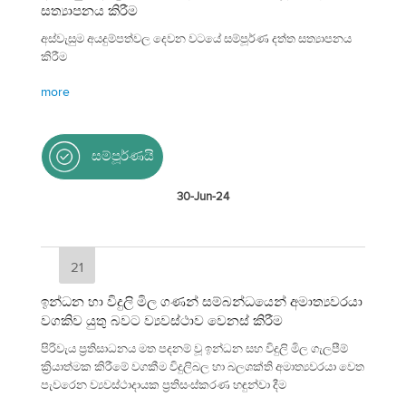
සත්‍යාපනය කිරීම
අස්වැසුම අයදුම්පත්වල දෙවන වටයේ සම්පූර්ණ දත්ත සත්‍යාපනය
කිරීම
more
සම්පූර්ණයි
30-Jun-24
21
ඉන්ධන හා විදුලි මිල ගණන් සම්බන්ධයෙන් අමාත්‍යවරයා
වගකිව යුතු බවට ව්‍යවස්ථාව වෙනස් කිරීම
පිරිවැය ප්‍රතිසාධනය මත පදනම් වූ ඉන්ධන සහ විදුලි මිල ගැලපීම්
ක්‍රියාත්මක කිරීමේ වගකීම විදුලිබල හා බලශක්ති අමාත්‍යවරයා වෙත
පැවරෙන ව්‍යවස්ථාදායක ප්‍රතිසංස්කරණ හඳුන්වා දීම