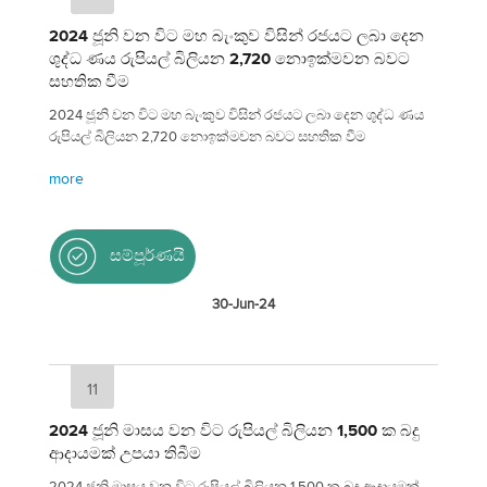
2024 ජූනි වන විට මහ බැංකුව විසින් රජයට ලබා දෙන
ශුද්ධ ණය රුපියල් බිලියන 2,720 නොඉක්මවන බවට
සහතික වීම
2024 ජූනි වන විට මහ බැංකුව විසින් රජයට ලබා දෙන ශුද්ධ ණය
රුපියල් බිලියන 2,720 නොඉක්මවන බවට සහතික වීම
more
සම්පූර්ණයි
30-Jun-24
11
2024 ජූනි මාසය වන විට රුපියල් බිලියන 1,500 ක බදු
ආදායමක් උපයා තිබීම
2024 ජූනි මාසය වන විට රුපියල් බිලියන 1,500 ක බදු ආදායමක්