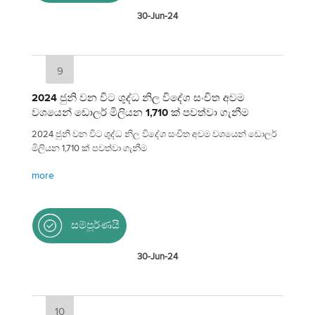
30-Jun-24
9
2024 ජුනි වන විට ශුද්ධ නිල විදේශ සංචිත අවම
වශයෙන් ඩොලර් මිලියන 1,710 ක් පවත්වා ගැනීම
2024 ජුනි වන විට ශුද්ධ නිල විදේශ සංචිත අවම වශයෙන් ඩොලර්
මිලියන 1,710 ක් පවත්වා ගැනීම
more
සම්පූර්ණයි
30-Jun-24
10