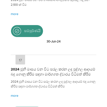
2,100 ක් වීම
more
සම්පූර්ණයි
30-Jun-24
17
2024 ජූනි මාසය වන විට සරල කරන ලද පුද්ගල ආදායම්
බදු ගොනු කිරීම සඳහා මාර්ගගත ද්වාරය විධිමත් කිරීම
2024 ජූනි මාසය වන විට සරල කරන ලද පුද්ගල ආදායම් බදු ගොනු
කිරීම සඳහා මාර්ගගත ද්වාරය විධිමත් කිරීම
more