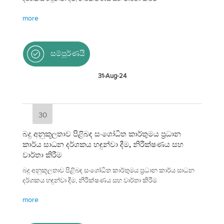
more
සම්පූර්ණයි
31-Aug-24
30
බදු අනුකූලතාව පිළිබඳ සංශෝධිත කාර්තුමය ප්‍රධාන
කාර්ය සාධන දර්ශකය හඳුන්වා දීම, නිරීක්ෂණය සහ
වාර්තා කිරීම
බදු අනුකූලතාව පිළිබඳ සංශෝධිත කාර්තුමය ප්‍රධාන කාර්ය සාධන
දර්ශකය හඳුන්වා දීම, නිරීක්ෂණය සහ වාර්තා කිරීම
more