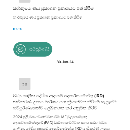
කාර්තුමය ණය ප්‍රකාශන ප්‍රකාශයට පත් කිරීම
කාර්තුමය ණය ප්‍රකාශන ප්‍රකාශයට පත් කිරීම
more
සම්පූර්ණයි
30-Jun-24
26
මධ්‍ය කාලීන දේශීය ආදායම් දෙපාර්තමේන්තු (IRD)
නවීකරණ උපාය මාර්ගය සහ ක්‍රියාත්මක කිරීමේ සැලැස්ම
සම්පුර්ණයෙන්ම ලේඛනගත කර අනුමත කිරීම
2024 ජූලි මස අවසන් වන විට IMF මූල්‍ය කටයුතු
දෙපාර්තමේන්තුවේ (FAD) ධාරිතා සංවර්ධන සහය සමඟ මධ්‍ය
කාලීන, දේශීය ආදායම් දෙපාර්තමේන්තු (IRD) නවීකරණ උපාය