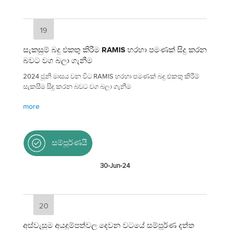
19
සැකසුම් බදු එකතු කිරීම RAMIS හරහා පමණක් සිදු කරන
බවට වග බලා ගැනීම
2024 ජූනි මාසය වන විට RAMIS හරහා පමණක් බදු එකතු කිරීම්
සැකසීම සිදු කරන බවට වග බලා ගැනීම
more
සම්පූර්ණයි
30-Jun-24
20
අස්වැසුම අයදුම්පත්වල දෙවන වටයේ සම්පූර්ණ දත්ත