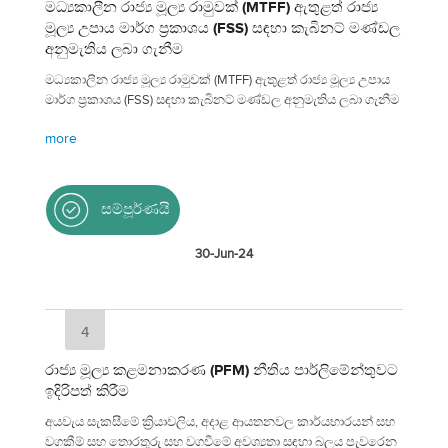
මධ්‍යකාලීන රාජ්‍ය මූල්‍ය රාමුවක් (MTFF) ඇතුළත් රාජ්‍ය
මූල්‍ය උපාය මාර්ග ප්‍රකාශය (FSS) සඳහා කැබිනට් මණ්ඩල
අනුමැතිය ලබා ගැනීම
මධ්‍යකාලීන රාජ්‍ය මූල්‍ය රාමුවක් (MTFF) ඇතුළත් රාජ්‍ය මූල්‍ය උපාය
මාර්ග ප්‍රකාශය (FSS) සඳහා කැබිනට් මණ්ඩල අනුමැතිය ලබා ගැනීම
more
සම්පූර්ණයි
30-Jun-24
4
රාජ්‍ය මූල්‍ය කළමනාකරණ (PFM) නීතිය පාර්ලිමේන්තුවට
ඉදිරිපත් කිරීම
අයවැය සැකසීමේ ක්‍රියාවලිය, අදාළ ආයතනවල කාර්යභාරයන් සහ
වගකීම් සහ තොරතුරු සහ වගවීමේ අවශ්‍යතා සඳහා බලය පැවරෙන