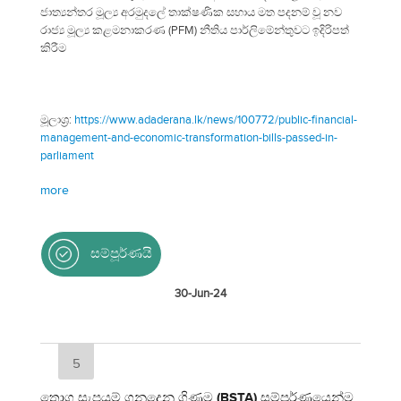
ජාත්‍යන්තර මූල්‍ය අරමුදලේ තාක්ෂණික සහාය මත පදනම් වූ නව
රාජ්‍ය මූල්‍ය කළමනාකරණ (PFM) නීතිය පාර්ලිමේන්තුවට ඉදිරිපත්
කිරීම
මූලාශ්‍ර:
https://www.adaderana.lk/news/100772/public-financial-
management-and-economic-transformation-bills-passed-in-
parliament
more
සම්පූර්ණයි
30-Jun-24
5
තොග සැපයුම් ගනුදෙනු ගිණුම (BSTA) සම්පූර්ණයෙන්ම