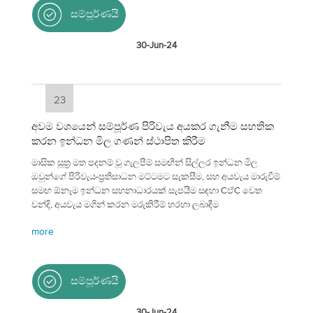
සම්පූර්ණයි
30-Jun-24
23
අවම වශයෙන් සම්පූර්ණ පිරිවැය අයකර ගැනීම සහතික
කරන ඉන්ධන මිල ගණන් ස්ථාපිත කිරීම
මාසික සූත්‍ර මත පදනම් වූ ගැලපීම් සමඟින් සිල්ලර ඉන්ධන මිල
ඔවුන්ගේ පිරිවැය-ප්‍රතිසාධන මට්ටමට සැකසීම, සහ අයවැය මාරුවීම්
සමඟ ඕනෑම ඉන්ධන සහනාධාරයක් සැපයීම සඳහා Cඵ්C වෙත
වන්දි, අයවැය මගින් කරන මරුකිරීම් හරහා ලබාදීම
more
සම්පූර්ණයි
30-Jun-24