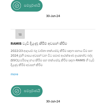
සම්පූර්ණයි
30-Jun-24
18
RAMIS වැඩි දියුණු කිරීම් අවසන් කිරිම
2022/23 ආදායම් බදු වාර්තා තක්සේරු කිරීම සඳහා සහාය වීම සහ
2024 ජූනි මාසය අවසන් වන විට සමාජ ආරක්ෂණ දායකත්ව බද්ද
(SSCL) පරිපාලනය කිරීම සහ තක්සේරු කිරීම සඳහා RAMIS හි වැඩි
දියුණු කිරීම් අවසන් කිරීම
more
සම්පූර්ණයි
30-Jun-24