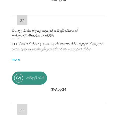
31-Aug-24
32
විශාල රාජ්‍ය බැංකු දෙකක් සම්පූර්ණයෙන්
ප්‍රතිප්‍රාග්ධනීකරණය කිරීම
CPC විදේශ විනිමය (FX) ණය ප්‍රතිව්‍යුහගත කිරීම ඇතුළුව විශාලතම
රාජ්‍ය බැංකු දෙකෙහි ප්‍රතිප්‍රාග්ධනීකරණය සම්පූර්ණ කිරීම
more
සම්පූර්ණයි
31-Aug-24
33