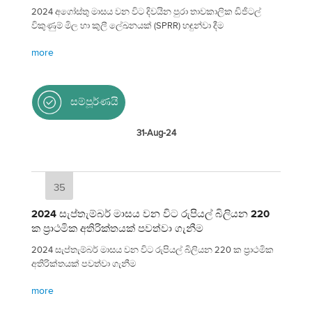
2024 අගෝස්තු මාසය වන විට දිවයින පුරා තාවකාලික ඩිජිටල්
විකුණුම් මිල හා කුලී ලේඛනයක් (SPRR) හඳුන්වා දීම
more
සම්පූර්ණයි
31-Aug-24
35
2024 සැප්තැම්බර් මාසය වන විට රුපියල් බිලියන 220
ක ප්‍රාථමික අතිරික්තයක් පවත්වා ගැනීම
2024 සැප්තැම්බර් මාසය වන විට රුපියල් බිලියන 220 ක ප්‍රාථමික
අතිරික්තයක් පවත්වා ගැනීම
more