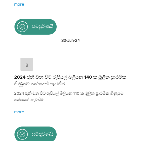
more
සම්පූර්ණයි
30-Jun-24
8
2024 ජුනි වන විට රුපියල් බිලියන 140 ක මූලික ප්‍රාථමික
ගිණුමේ ශේෂයක් පැවතීම
2024 ජුනි වන විට රුපියල් බිලියන 140 ක මූලික ප්‍රාථමික ගිණුමේ
ශේෂයක් පැවතීම
more
සම්පූර්ණයි