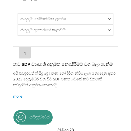
1
නව SDP ව්‍යාපෘති අනුමත නොකිරීමට වග බලා ගැනීම
අපි තවදුරටත් කිසිදු බදු සහන හෝ දිරිගැන්වීම් ලබා නොදෙන අතර,
2023 දෙසැම්බර් වන විට SDP පනත යටතේ නව ව්‍යාපෘති
තවදුරටත් අනුමත නොකරමු
more
සම්පූර්ණයි
31-Dec-23