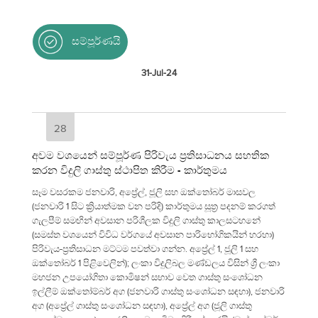
සම්පූර්ණයි
31-Jul-24
28
අවම වශයෙන් සම්පූර්ණ පිරිවැය ප්‍රතිසාධනය සහතික
කරන විදුලි ගාස්තු ස්ථාපිත කිරීම - කාර්තුමය
සෑම වසරකම ජනවාරි, අප්‍රේල්, ජූලි සහ ඔක්තෝබර් මාසවල
(ජනවාරි 1 සිට ක්‍රියාත්මක වන පරිදි) කාර්තුමය සූත්‍ර පදනම් කරගත්
ගැලපීම් සමඟින් අවසාන පරිශීලක විදුලි ගාස්තු කාලසටහනේ
(සමස්ත වශයෙන් විවිධ වර්ගයේ අවසාන පාරිභෝගිකයින් හරහා)
පිරිවැය-ප්‍රතිසාධන මට්ටම පවත්වා ගන්න. අප්‍රේල් 1, ජූලි 1 සහ
ඔක්තෝබර් 1 පිළිවෙලින්); ලංකා විදුලිබල මණ්ඩලය විසින් ශ්‍රී ලංකා
මහජන උපයෝගිතා කොමිෂන් සභාව වෙත ගාස්තු සංශෝධන
ඉල්ලීම් ඔක්තෝම්බර් අග (ජනවාරි ගාස්තු සංශෝධන සඳහා), ජනවාරි
අග (අප්‍රේල් ගාස්තු සංශෝධන සඳහා), අප්‍රේල් අග (ජූලි ගාස්තු