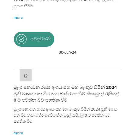
උපයා තිබීම
more
සම්පූර්ණයි
30-Jun-24
12
මූල්‍ය නොවන රාජ්‍ය අංශය සහ මහ බැංකුව විසින් 2024
ජූනි මාසය වන විට නව බාහිර ගෙවීම් හිඟ මුදල් රුපියල්
0 ට පවතින බව සහතික වීම
මූල්‍ය නොවන රාජ්‍ය අංශය සහ මහ බැංකුව විසින් 2024 ජූනි මාසය
වන විට නව බාහිර ගෙවීම් හිඟ මුදල් රුපියල් 0 ට පවතින බව
සහතික වීම
more