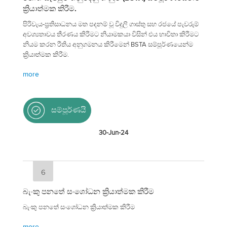
ක්‍රියාත්මක කිරීම.
පිරිවැය-ප්‍රතිසාධනය මත පදනම් වූ විදුලි ගාස්තු සහ රජයේ පැවරුම්
අවශ්‍යතාවය තීරණය කිරීමට නියාමකයා විසින් එය භාවිතා කිරීමට
නියම කරන රීතිය අනුගමනය කිරීමෙන් BSTA සම්පූර්ණයෙන්ම
ක්‍රියාත්මක කිරීම.
more
සම්පූර්ණයි
30-Jun-24
6
බැංකු පනතේ සංශෝධන ක්‍රියාත්මක කිරීම
බැංකු පනතේ සංශෝධන ක්‍රියාත්මක කිරීම
more