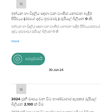
15
ඉන්ධන හා විදුලිය සඳහා වන වාණිජ නොවන බැඳීම්
පිරිවැය (රජයේ ශුද්ධ හුවමාරු ) රුපියල් බිලියන 0 කි.
ඉන්ධන හා විදුලිය සඳහා වන වාණිජ නොවන බැඳීම් පිරිවැය (රජයේ
ශුද්ධ හුවමාරු ) රුපියල් බිලියන 0 කි.
more
සම්පූර්ණයි
30-Jun-24
16
2024 ජූනි මාසය වන විට භාණ්ඩාගාර ඇපකර රුපියල්
බිලියන 2,100 ක් වීම
2024 ජූනි මාසය වන විට භාණ්ඩාගාර ඇපකර රුපියල් බිලියන