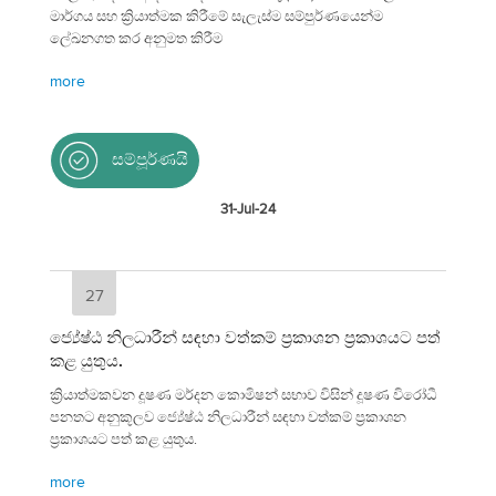
මාර්ගය සහ ක්‍රියාත්මක කිරීමේ සැලැස්ම සම්පුර්ණයෙන්ම
ලේඛනගත කර අනුමත කිරීම
more
සම්පූර්ණයි
31-Jul-24
27
ජ්‍යේෂ්ඨ නිලධාරීන් සඳහා වත්කම් ප්‍රකාශන ප්‍රකාශයට පත්
කළ යුතුය.
ක්‍රියාත්මකවන දූෂණ මර්දන කොමිෂන් සභාව විසින් දූෂණ විරෝධී
පනතට අනුකූලව ජ්‍යේෂ්ඨ නිලධාරීන් සඳහා වත්කම් ප්‍රකාශන
ප්‍රකාශයට පත් කළ යුතුය.
more