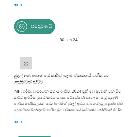
more
සම්පූර්ණයි
30-Jun-24
22
මුදල් අමාත්‍යාංශයේ සාර්ව මූල්‍ය ඒකකයේ ධාරිතාව
ශක්තිමත් කිරීම
IMF ධාරිතා සංවර්ධන සහාය ඇතිව, 2024 ජූනි මස අවසන් වන විට
සාර්ව ආර්ථික පුරෝකථනය සහ පර්යේෂණ සඳහා කැප වූ පුහුණු
කාර්ය මණ්ඩලයක් වෙන්කරමින් මුදල් අමාත්‍යාංශයේ මූල්‍ය ප්‍රතිපත්ති
දෙපාර්තමේන්තුවේ සාර්ව මූල්‍ය ඒකකයේ ධාරිතාව ශක්තිමත් කිරීම.
more