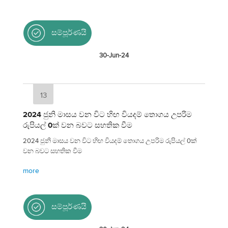
සම්පූර්ණයි
30-Jun-24
13
2024 ජුනි මාසය වන විට හිඟ වියදම් තොගය උපරිම
රුපියල් 0ක් වන බවට සහතික වීම
2024 ජුනි මාසය වන විට හිඟ වියදම් තොගය උපරිම රුපියල් 0ක්
වන බවට සහතික වීම
more
සම්පූර්ණයි