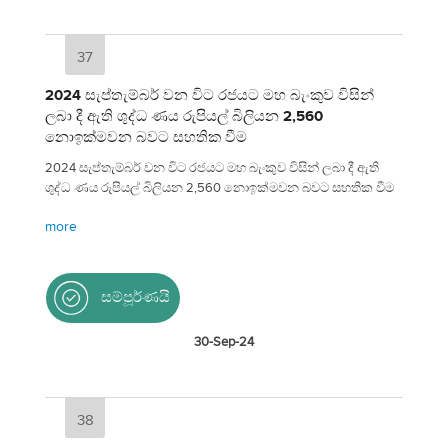
37
2024 සැප්තැම්බර් වන විට රජයට මහ බැංකුව විසින්
ලබා දී ඇති ශුද්ධ ණය රුපියල් බිලියන 2,560
නොඉක්මවන බවට සහතික වීම
2024 සැප්තැම්බර් වන විට රජයට මහ බැංකුව විසින් ලබා දී ඇති
ශුද්ධ ණය රුපියල් බිලියන 2,560 නොඉක්මවන බවට සහතික වීම
more
සම්පූර්ණයි
30-Sep-24
38