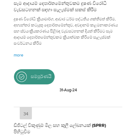
සෑම ආදායම් දෙපාර්තමේන්තුවකම දූෂණ විරෝධී
වැඩසටහනක් සඳහා සැලැස්මක් සකස් කිරීම
දූෂණ විරෝධී ක්‍රියාමාර්ග, ආචාර ධර්ම පද්ධතිය ශක්තිමත් කිරීම,
අභ්‍යන්තර කටයුතු දෙපාර්තමේන්තුව, අවදානම් කළමනාකරණය
සහ ස්වයංක්‍රීයකරණය පිළිබඳ වැඩසටහනක් දියත් කිරීමට සෑම
ආදායම් දෙපාර්තමේන්තුවකම ක්‍රියාත්මක කිරීමේ සැලැස්මක්
සංවර්ධනය කිරීම
more
සම්පූර්ණයි
31-Aug-24
34
ඩිජිටල් විකුණුම් මිල සහ කුලී ලේඛනයක් (SPRR)
පිහිටුවීම