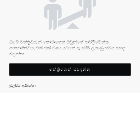
ඔබේ මන්ත්‍රීවරුන් තෝරාගෙන ඔවුන්ගේ පාර්ලිමේන්තු
සහභාගිත්වය, එක් එක් විෂය යටතේ ඇගයීම් ලකුණු සමග සසදා
බලන්න
මන්ත්‍රීවරුන් සසදන්න
මුලසිට අරඹන්න