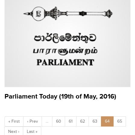
Parliament Today (19th of May, 2016)
« First
‹ Prev
…
60
61
62
63
64
65
Next ›
Last »