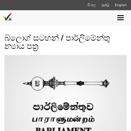
සිංහල
தமிழ்
English
Toggl
navig
බ්ලොග් සටහන් / පාර්ලිමේන්තු
න්‍යාය පත්‍ර