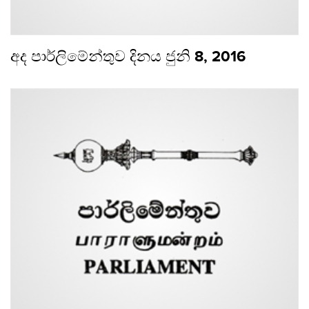
අද පාර්ලිමේන්තුව දිනය ජුනි 8, 2016