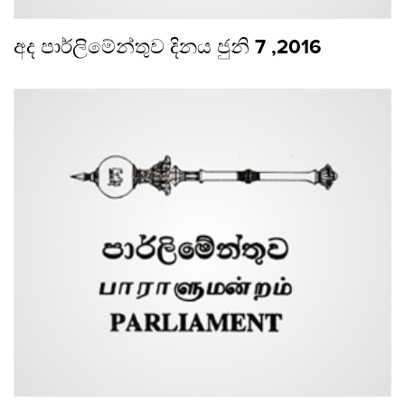
අද පාර්ලිමේන්තුව දිනය ජුනි 7 ,2016