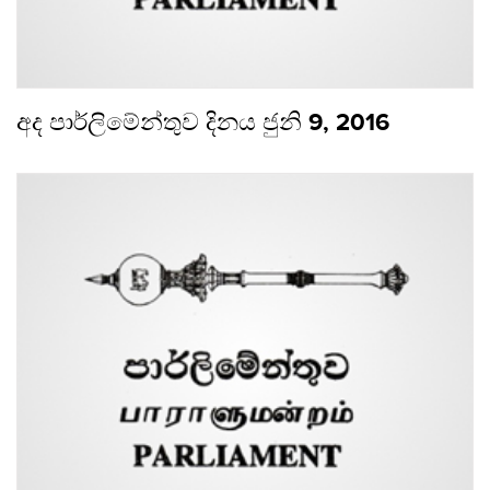
අද පාර්ලිමේන්තුව දිනය ජුනි 9, 2016