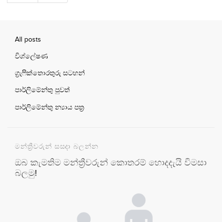
All posts
විශ්ලේෂණ
ග්‍රැෆික්තොරතුරු සටහන්
පාර්ලිමේන්තු පුවත්
පාර්ලිමේන්තු න්‍යාය පත්‍ර
මන්ත්‍රීවරුන් සසදා බලන්න
ඔබ කැමතිම මන්ත්‍රීවරුන් කොතරම් හොදදැයි විමසා
බලමු!