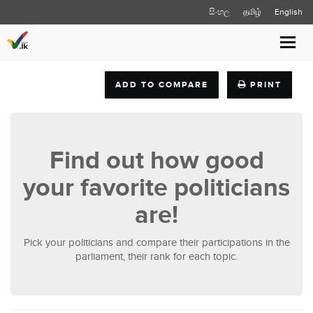
සිංහල
தமிழ்
English
Toggl
navig
ADD TO COMPARE
PRINT
Find out how good
your favorite politicians
are!
Pick your politicians and compare their participations in the
parliament, their rank for each topic.