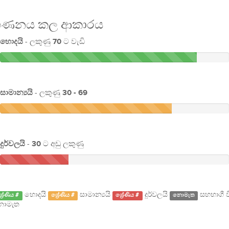
ගණනය කල ආකාරය
හොදයි
- ලකුණු
70
ට වැඩි
සාමාන්‍යයි
- ලකුණු
30 - 69
දුර්වලයි
-
30
ට අඩු ලකුණු
හොදයි
සාමාන්‍යයි
දුර්වලයි
සහභාගී ව
්‍රේණිය #
ශ්‍රේණිය #
ශ්‍රේණිය #
නොමැත
ොමැත