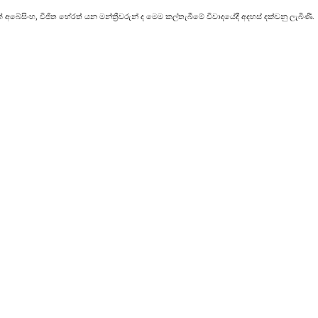
බේසිංහ, විජිත හේරත් යන මන්ත්‍රීවරුන් ද මෙම කල්තැබීමේ විවාදයේදී අදහස් දක්වනු ලැබිණි.