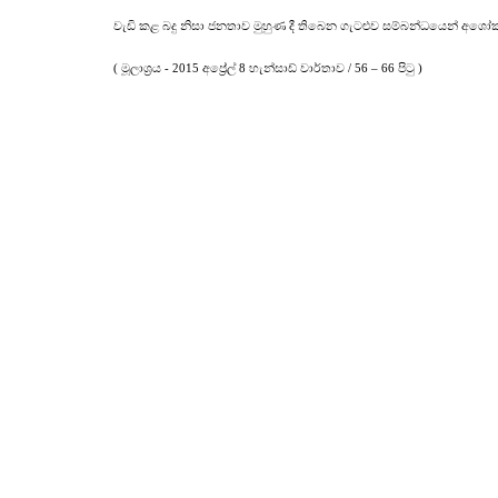
වැඩි කළ බදු නිසා ජනතාව මුහුණ දී තිබෙන ගැටළුව සම්බන්ධයෙන් අශෝක් අ
( මූලාශ්‍රය - 2015 අප්‍රේල් 8 හැන්සාඩ් වාර්තාව / 56 – 66 පිටු )