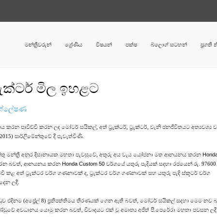
මන්ත්‍රීවරුන්
ශ්‍රේණිය
විෂයන්
පක්ෂ
බ්ලොග් සටහන්
ප්‍රගති
‍රැක්ටර් මිල ඉහළට
ිශ්ලේෂණ
පාවිච්චි කරන ලද මෝටර් සයිකල්, අත් ට්‍රැක්ටර්, ට්‍රැක්ටර්, වැනි ජනජීවිතයට අත්‍යවශ්‍ය
2015) පාර්ලිමේන්තුවේ දී පැවැත්විණි.
ිමේන්තු මන්ත්‍රී අනුර දිසානායක මහතා පැවසුවේ, අතුරු අය වැය යෝජනා මත ආනයනය කරන
Hond
අය කරන බවත්, ආනයනය කරන
Honda Custom 50
වර්ගයේ යතුරු පැදියක් සදහා රජයෙන් රු. 97600
අත් ට්‍රැක්ටර වර්ග ගණනාවක් ද, ට්‍රැක්ටර වර්ග ගණනාවක් සහ යතුරු පැදි ස්කූටර් වර්ග
ෙන ලදී.
ඩුව එදිනම (අප්‍රේල් 8) ප්‍රතිපත්තිමය තීරණයක් ගෙන ඇති බවත්, මෝටර් සයිකල් සදහා මෙම නව බ
ණ්ඩුවේ අවධානය යොමු කරන බවත්, විවාදයට එක් වූ අමාත්‍ය අජිත් පී.පෙරේරා මහතා පවසන ලදී