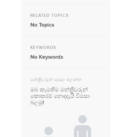
RELATED TOPICS
No Topics
KEYWORDS
No Keywords
මන්ත්‍රීවරුන් සසදා බලන්න
ඔබ කැමතිම මන්ත්‍රීවරුන්
කොතරම් හොදදැයි විමසා
බලමු!