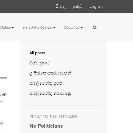
සිංහල
தமிழ்
English
 නිරීක්ෂක
මැතිවරණ නිර්‍රක්ෂක
වීඩියෝ පට
All posts
විශ්ලේෂණ
ග්‍රැෆික්තොරතුරු සටහන්
 වාහන
පාර්ලිමේන්තු පුවත්
පාර්ලිමේන්තු න්‍යාය පත්‍ර
a MD
 ක
RELATED POLITICIANS
ද්ද
No Politicians
.