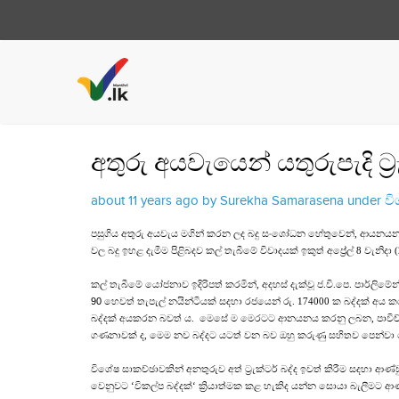
අතුරු අයවැයෙන් යතුරුපැදි ට්
about 11 years ago by Surekha Samarasena under
ව
පසුගිය අතුරු අයවැය මගින් කරන ලද බදු සංශෝධන හේතුවෙන්, ආයනයනය කරන 
වල බදු ඉහළ දැමීම පිළිබදව කල් තැබීමේ විවාදයක් ඉකුත් අප්‍රේල් 8 වැනිදා (
කල් තැබීමේ යෝජනාව ඉදිරිපත් කරමින්, අදහස් දැක්වූ ජ.වි.පෙ. පාර්ල
90
හෙවත් තැපැල් නයින්ටියක් සදහා රජයෙන් රු. 174000 ක බද්දක් 
බද්දක් අයකරන බවත් ය. මෙසේ ම මෙරටට ආනයනය කරනු ලබන, පාවිච්චි කළ 
ගණනාවක් ද, මෙම නව බද්දට යටත් වන බව ඔහු කරුණු සහිතව පෙන්වා ද
විශේෂ සාකච්ඡාවකින් අනතුරුව අත් ට්‍රැක්ටර් බද්ද ඉවත් කිරීම සදහා ආණ්
වෙනුවට ‘විකල්ප බද්දක්‘ ක්‍රියාත්මක කළ හැකිද යන්න සොයා බැලීමට ආ