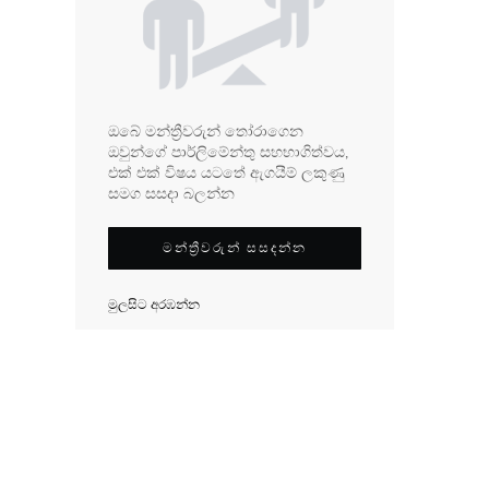
ඔබේ මන්ත්‍රීවරුන් තෝරාගෙන
ඔවුන්ගේ පාර්ලිමේන්තු සහභාගිත්වය,
එක් එක් විෂය යටතේ ඇගයීම් ලකුණු
සමග සසදා බලන්න
මන්ත්‍රීවරුන් සසදන්න
මුලසිට අරඹන්න