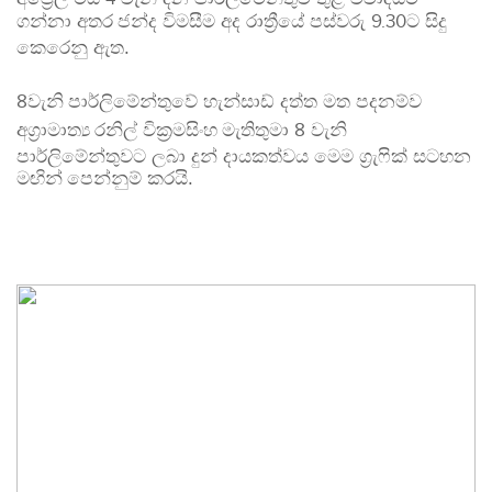
ගන්නා අතර
ජන්ද විමසීම අද රාත්‍රීයේ පස්වරු
ට සිදු
9.30
කෙරෙනු ඇත.
වැනි
පාර්ලිමේන්තුවේ හැන්සාඩ් දත්ත මත පදනම්ව
8
අග්‍රාමාත්‍ය
රනිල් වික්‍රමසිංහ
මැතිතුමා
වැනි
8
පාර්ලිමේන්තුවට ලබා දුන් දායකත්වය මෙම ග්‍රැෆික් සටහන
මඟින්
පෙන්නුම් කරයි.