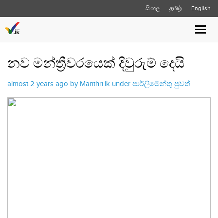
සිංහල
தமிழ்
English
Toggl
navig
නව මන්ත්‍රීවරයෙක් දිවුරුම් දෙයි
almost 2 years ago by Manthri.lk under
පාර්ලිමේන්තු පුවත්