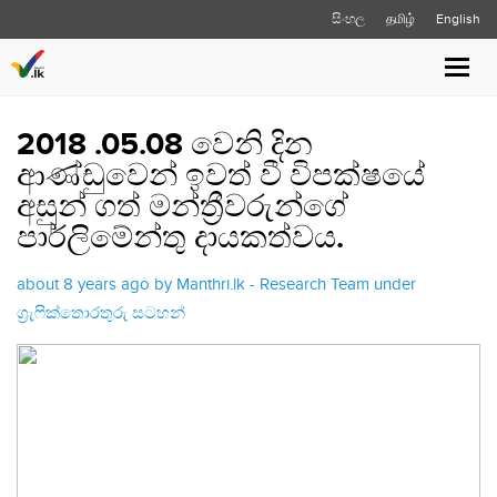
සිංහල
தமிழ்
English
Toggl
navig
2018 .05.08 වෙනි දින
ආණ්ඩුවෙන් ඉවත් වී විපක්ෂයේ
අසුන් ගත් මන්ත්‍රීවරුන්ගේ
පාර්ලිමේන්තු දායකත්වය.
about 8 years ago by Manthri.lk - Research Team under
ග්‍රැෆික්තොරතුරු සටහන්