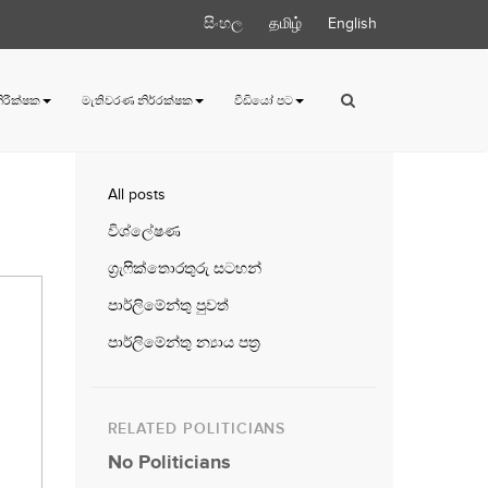
සිංහල
தமிழ்
English
 නිරීක්ෂක
මැතිවරණ නිර්‍රක්ෂක
වීඩියෝ පට
All posts
විශ්ලේෂණ
ග්‍රැෆික්තොරතුරු සටහන්
පාර්ලිමේන්තු පුවත්
පාර්ලිමේන්තු න්‍යාය පත්‍ර
RELATED POLITICIANS
No Politicians