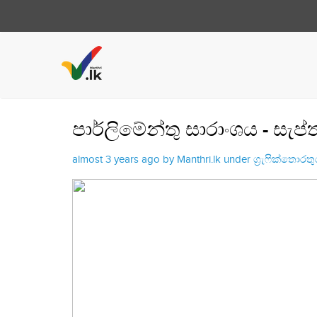
පාර්ලිමේන්තු සාරාංශය - සැප්
almost 3 years ago by Manthri.lk under
ග්‍රැෆික්තොරත