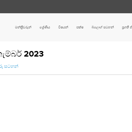
මන්ත්‍රීවරුන්
ශ්‍රේණිය
විෂයන්
පක්ෂ
බ්ලොග් සටහන්
ප්‍රගති
තැම්බර් 2023
ුරු සටහන්