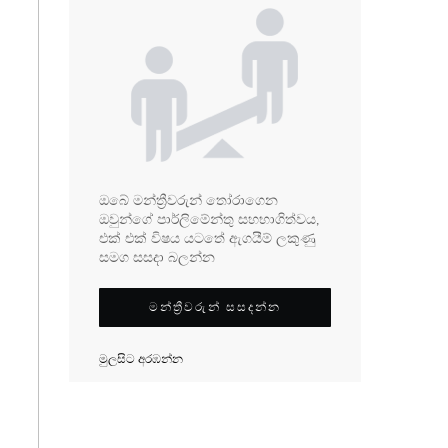
ඔබේ මන්ත්‍රීවරුන් තෝරාගෙන
ඔවුන්ගේ පාර්ලිමේන්තු සහභාගිත්වය,
එක් එක් විෂය යටතේ ඇගයීම් ලකුණු
සමග සසදා බලන්න
මන්ත්‍රීවරුන් සසදන්න
මුලසිට අරඹන්න