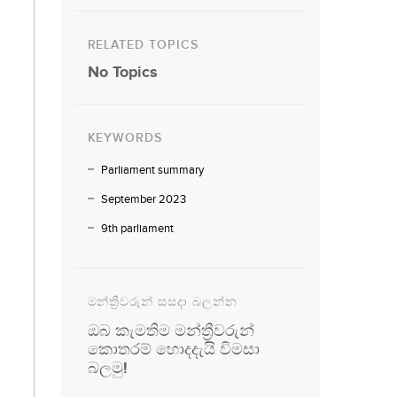
RELATED TOPICS
No Topics
KEYWORDS
Parliament summary
September 2023
9th parliament
මන්ත්‍රීවරුන් සසදා බලන්න
ඔබ කැමතිම මන්ත්‍රීවරුන්
කොතරම් හොදදැයි විමසා
බලමු!