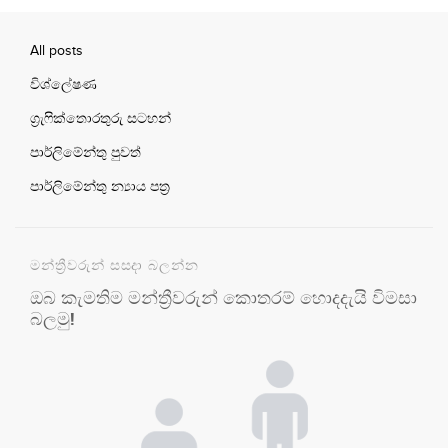
All posts
විශ්ලේෂණ
ග්‍රැෆික්තොරතුරු සටහන්
පාර්ලිමේන්තු පුවත්
පාර්ලිමේන්තු න්‍යාය පත්‍ර
මන්ත්‍රීවරුන් සසදා බලන්න
ඔබ කැමතිම මන්ත්‍රීවරුන් කොතරම් හොදදැයි විමසා
බලමු!