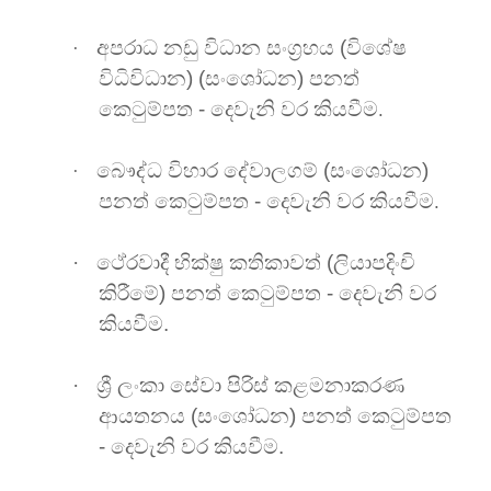
අපරාධ නඩු විධාන සංග්‍රහය (විශේෂ
·
විධිවිධාන)
(සංශෝධන)
පනත්
කෙටුම්පත -
දෙවැනි වර කියවීම
.
බෞද්ධ විහාර දේවාලගම්
(සංශෝධන)
·
පනත් කෙටුම්පත - දෙවැනි වර කියවීම
.
·
ථේරවාදී භික්ෂු කතිකාවත් (ලියාපදිංචි
කිරීමේ) පනත් කෙටුම්පත - දෙවැනි වර
කියවීම.
·
ශ්‍රී ලංකා සේවා පිරිස් කළමනාකරණ
ආයතනය (සංශෝධන) පනත් කෙටුම්පත
- දෙවැනි වර කියවීම
.