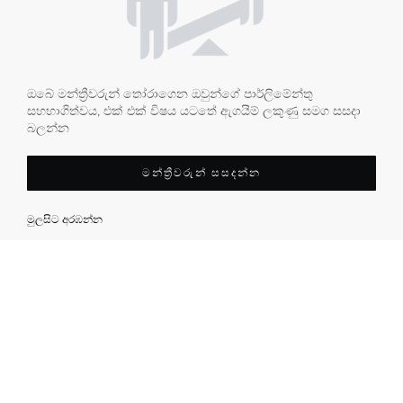
ඔබේ මන්ත්‍රීවරුන් තෝරාගෙන ඔවුන්ගේ පාර්ලිමේන්තු
සහභාගිත්වය, එක් එක් විෂය යටතේ ඇගයීම් ලකුණු සමග සසදා
බලන්න
මන්ත්‍රීවරුන් සසදන්න
මුලසිට අරඹන්න