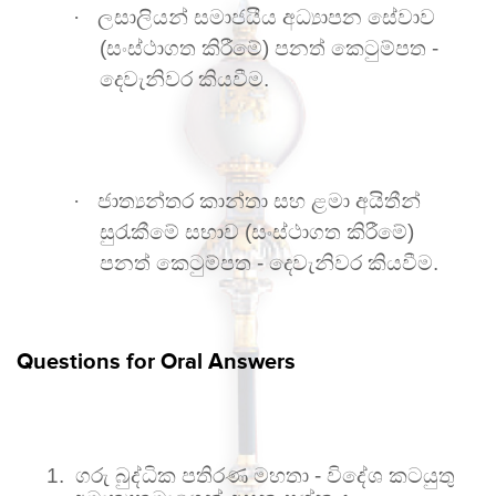
·
ලසාලියන් සමාජයීය අධ්‍යාපන සේවාව
(සංස්ථාගත කිරීමේ) පනත් කෙටුම්පත -
දෙවැනිවර කියවීම.
·
ජාත්‍යන්තර කාන්තා සහ ළමා අයිතීන්
සුරැකීමේ සභාව (සංස්ථාගත කිරීමේ)
පනත් කෙටුම්පත - දෙවැනිවර කියවීම.
Questions for Oral Answers
1.
ගරු බුද්ධික පතිරණ මහතා - විදේශ කටයුතු