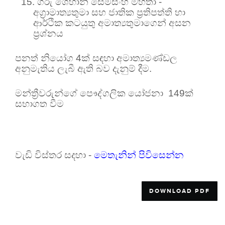
15.
ගරු ශෙහාන් සේමසිංහ මහතා -
අග්‍රාමාත්‍යතුමා සහ
ජාතික ප්‍රතිපත්ති හා
ආර්ථික කටයුතු අමාත්‍යතුමාගෙන් අසන
ප්‍රශ්නය
පනත් නියෝග
4
ක් සඳහා අමාත්‍යමණ්ඩල
අනුමැතිය ලැබී ඇති බව දැනුම් දීම.
මන්ත්‍රීවරුන්ගේ පෞද්ගලික යෝජනා
149
ක්
සභාගත වීම
වැඩි විස්තර සදහා -
මෙතැනින් පිවිසෙන්න
DOWNLOAD PDF