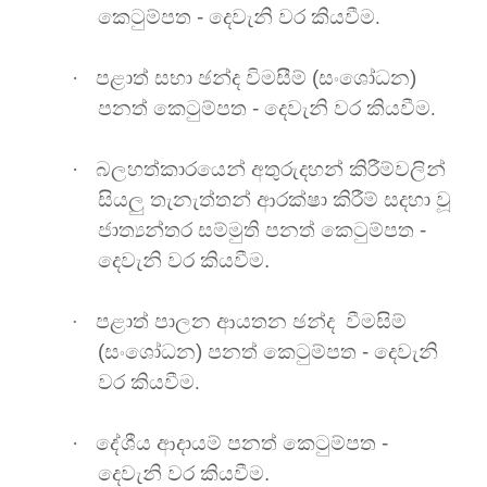
කෙටුම්පත -
දෙවැනි වර කියවීම
.
·
පළාත් සභා
ඡන්ද විමසීම්
(සංශෝධන)
පනත් කෙටුම්පත -
දෙවැනි වර කියවීම
.
·
බලහත්කාරයෙන් අතුරුදහන් කිරීම්වලින්
සියලු තැනැත්තන් ආරක්ෂා කිරීම් සදහා වූ
ජාත්‍යන්තර සම්මුති පනත් කෙටුම්පත -
දෙවැනි වර කියවීම
.
පළාත් පාලන ආයතන ඡන්ද වීමසිම්
·
(සංශෝධන) පනත් කෙටුම්පත - දෙවැනි
වර කියවීම
.
·
දේශීය ආදායම් පනත් කෙටුම්පත -
දෙවැනි වර කියවීම
.