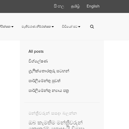
සිංහල
தமிழ்
English
 නිරීක්ෂක
මැතිවරණ නිර්‍රක්ෂක
වීඩියෝ පට
All posts
විශ්ලේෂණ
ග්‍රැෆික්තොරතුරු සටහන්
පාර්ලිමේන්තු පුවත්
පාර්ලිමේන්තු න්‍යාය පත්‍ර
මන්ත්‍රීවරුන් සසදා බලන්න
ඔබ කැමතිම මන්ත්‍රීවරුන්
කොතරම් හොදදැයි විමසා