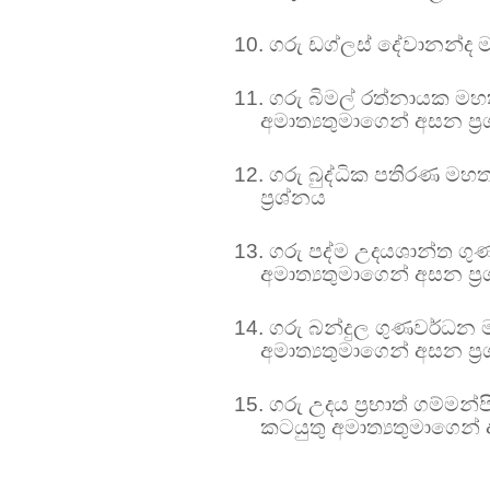
10.
ගරු ඩග්ලස් දේවානන්ද මහ
11.
ගරු බිමල් රත්නායක මහතා
අමාත්‍යතුමාගෙන් අසන ප්‍
12.
ගරු බුද්ධික පතිරණ මහත
ප්‍රශ්නය
13.
ගරු පද්ම උදයශාන්ත ග
අමාත්‍යතුමාගෙන් අසන ප්‍
14.
ගරු බන්දුල ගුණවර්ධන මහ
අමාත්‍යතුමාගෙන් අසන ප්‍
15.
ගරු උදය ප්‍රභාත් ගම්මන
කටයුතු අමාත්‍යතුමාගෙන් 