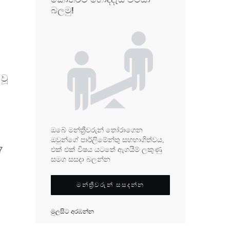
බලමු!
වූ
ඔබේ මන්ත්‍රීවරුන් තෝරාගෙන
ඔවුන්ගේ පාර්ලිමේන්තු සහභාගිත්වය,
7
එක් එක් විෂය යටතේ ඇගයීම් ලකුණු
සමග සසදා බලන්න
මන්ත්‍රීවරුන් සසදන්න
මුලසිට අරඹන්න