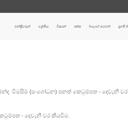
මන්ත්‍රීවරුන්
ශ්‍රේණිය
විෂයන්
පක්ෂ
බ්ලොග් සටහන්
ප්‍රගති
්ද වීමසිම්
(සංශෝධන) පනත් කෙටුම්පත - දෙවැනි වර
ෙටුම්පත - දෙවැනි වර කියවීම
.