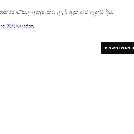
ත්‍යමණ්ඩල අනුමැතිය ලැබී ඇති බව දැනුම් දීම.
න් පිවිසෙන්න
DOWNLOAD 