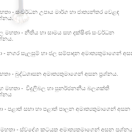
හතා - සංවර්ධන උපාය මාර්ග හා ජාත්‍යන්තර වෙළඳ
රශ්නය.
්පිල මහතා - නීතිය හා සාමය සහ දක්ෂිණ සංවර්ධන
රශ්නය.
තා - නගර සැලසුම් හා ජල සම්පාදන අමාත්‍යතුමාගෙන් අ
ා - බුද්ධශාසන අමාත්‍යතුමාගෙන් අසන ප්‍රශ්නය.
මහ මහතා -
විදුලිබල හා පුනර්ජනනීය බලශක්ති
රශ්නය
ා - පළාත් සභා හා පළාත් පාලන අමාත්‍යතුමාගෙන් අසන
් මහතා - ස්වදේශ කටයුතු අමාත්‍යතුමාගෙන් අසන ප්‍රශ්න