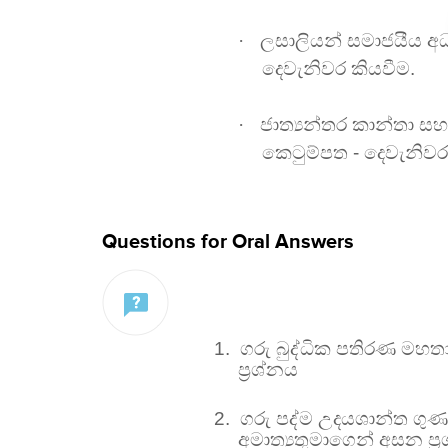
·
ලසාලියන් සමාජයීය අධ
දෙවැනිවර කියවීම.
·
ජාත්‍යන්තර කාන්තා සහ
කෙටුම්පත - දෙවැනිවර
Questions for Oral Answers
1.
ගරු බුද්ධික පතිරණ මහත
ප්‍රශ්නය
2.
ගරු පද්ම උදයශාන්ත ගු
අමාත්‍යතුමාගෙන් අසන ප්‍