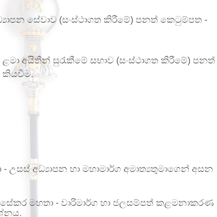
්‍යාපන සේවාව (සංස්ථාගත කිරීමේ) පනත් කෙටුම්පත -
 ළමා අයිතීන් සුරැකීමේ සභාව (සංස්ථාගත කිරීමේ) පනත්
 කියවීම.
ා -
උසස් අධ්‍යාපන හා මහාමාර්ග
අමාත්‍යතුමාගෙන් අසන
ණසේකර මහතා - වාරිමාර්ග හා ජලසම්පත් කළමනාකරණ
රශ්නය.