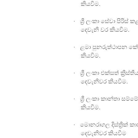
කියවීම.
·
ශ්‍රී ලංකා සේවා පි
දෙවැනි වර කියවීම
.
·
ළමා පුනරුත්ථාපන කේන්
කියවීම.
·
ශ්‍රී ලංකා එක්සත් ක්‍
දෙවැනිවර කියවීම.
·
ශ්‍රී ලංකා කාන්තා සම
කියවීම.
·
මොනරාගල දිස්ත්‍රික් 
දෙවැනිවර කියවීම