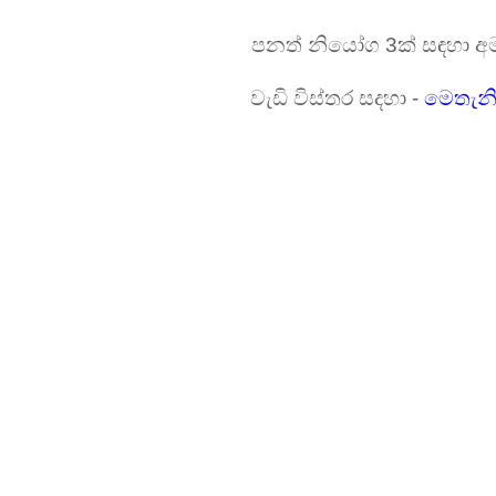
පනත් නියෝග 3ක් සඳහා අමා
වැඩි විස්තර සදහා -
මෙතැනි