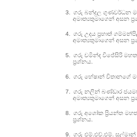
3.
ගරු බන්දුල ගුණවර්ධන ම
අමාත්‍යතුමාගෙන් අසන ප්‍
4.
ගරු උදය ප්‍රභාත් ගම්මන
අමාත්‍යතුමාගෙන් අසන ප්‍
5.
ගරු චමින්ද විජේසිරි මහ
ප්‍රශ්නය.
6.
ගරු හේෂාන් විතානගේ මහත
7.
ගරු නලින් බණ්ඩාර ජය
අමාත්‍යතුමාගෙන් අසන ප්‍
8.
ගරු අශෝක ප්‍රියන්ත මහත
ප්‍රශ්නය.
9.
ගරු එම්.එච්.එම්. සල්මාන