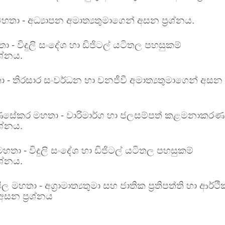
තා - අධ්‍යාපන අමාත්‍යතුමාගෙන් අසන ප්‍රශ්නය.
 - විදුලි සංදේශ හා ඩිජිටල් යටිතල පහසුකම්
රශ්නය.
ා - තිරසාර සංවර්ධන හා වනජීවී අමාත්‍යතුමාගෙන් අසන
ුණසේකර මහතා - වාරිමාර්ග හා ජලසම්පත් කළමනාකරණ
රශ්නය.
තා - විදුලි සංදේශ හා ඩිජිටල් යටිතල පහසුකම්
රශ්නය.
්පිල මහතා -
අග්‍රාමාත්‍යතුමා සහ
ජාතික ප්‍රතිපත්ති හා ආර්ථි
අසන ප්‍රශ්නය