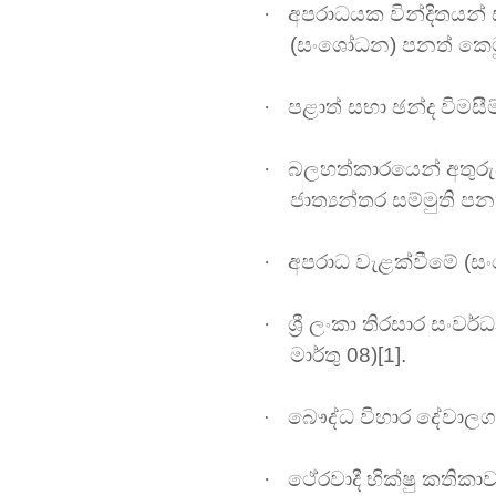
·
අපරාධයක වින්දිතයන්
(සංශෝධන)
පනත් කෙට
·
පළාත් සභා
ඡන්ද විමසී
·
බලහත්කාරයෙන් අතුරුදහ
ජාත්‍යන්තර සම්මුති ප
·
අපරාධ වැළක්වීමේ
(ස
·
ශ්‍රී ලංකා තිරසාර සංව
මාර්තු 08)[1].
බෞද්ධ විහාර දේවාලග
·
·
ථේරවාදී භික්ෂු කතිකාව