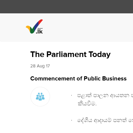
The Parliament Today
28 Aug 17
Commencement of Public Business
පළාත් පාලන ආයතන ඡන
·
කියවීම
.
·
දේශීය ආදායම් පනත් ක