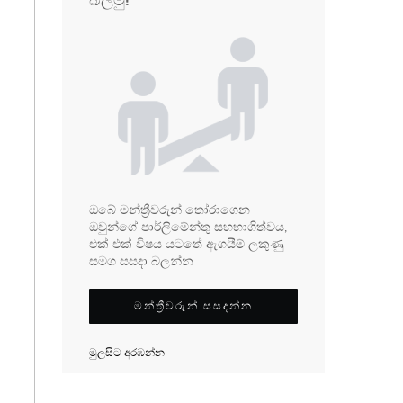
බලමු!
ඔබේ මන්ත්‍රීවරුන් තෝරාගෙන
ඔවුන්ගේ පාර්ලිමේන්තු සහභාගිත්වය,
එක් එක් විෂය යටතේ ඇගයීම් ලකුණු
සමග සසදා බලන්න
මන්ත්‍රීවරුන් සසදන්න
මුලසිට අරඹන්න