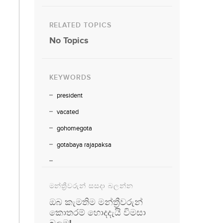
RELATED TOPICS
No Topics
KEYWORDS
president
vacated
gohomegota
gotabaya rajapaksa
මන්ත්‍රීවරුන් සසදා බලන්න
ඔබ කැමතිම මන්ත්‍රීවරුන්
කොතරම් හොදදැයි විමසා