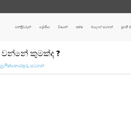
මන්ත්‍රීවරුන්
ශ්‍රේණිය
විෂයන්
පක්ෂ
බ්ලොග් සටහන්
ප්‍රගති
දු වන්නේ කුමක්ද ?
ග්‍රැෆික්තොරතුරු සටහන්