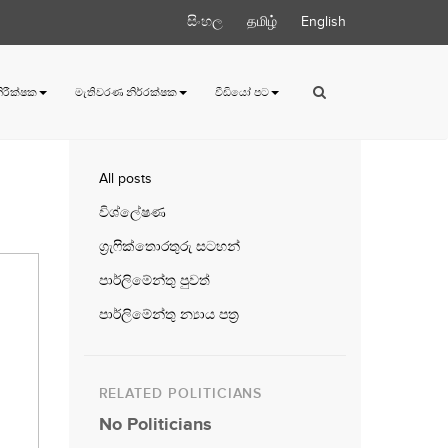
සිංහල
தமிழ்
English
 නිරීක්ෂක
මැතිවරණ නිර්‍රක්ෂක
වීඩියෝ පට
All posts
විශ්ලේෂණ
ග්‍රැෆික්තොරතුරු සටහන්
පාර්ලිමේන්තු පුවත්
පාර්ලිමේන්තු න්‍යාය පත්‍ර
RELATED POLITICIANS
No Politicians