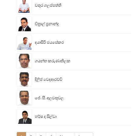
චතුර ගලප්පත්ති
චිත්‍රාල් ප්‍රනාන්දු
දයාසිරි ජයසේකර
ගයන්ත කරුණාතිලක
දිලිප් වෙදආරච්චි
ජේ. සී. අලවතුවල
හර්ෂ ද සිල්වා