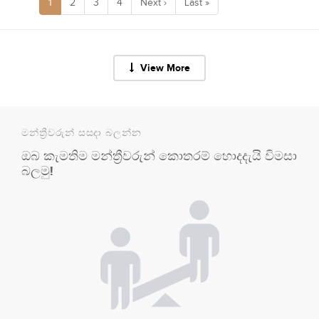
1
2
3
4
Next ›
Last »
View More
මන්ත්‍රීවරුන් සසදා බලන්න
ඔබ කැමතිම මන්ත්‍රීවරුන් කොතරම් හොදදැයි විමසා
බලමු!