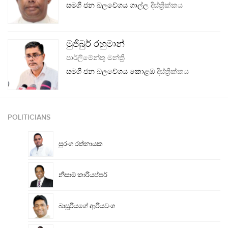
සමගි ජන බලවේගය
ගාල්ල
දිස්ත්‍රික්කය
මුජිබුර් රහුමාන්
පාර්ලිමේන්තු මන්ත්‍රී
සමගි ජන බලවේගය
කොළඹ
දිස්ත්‍රික්කය
POLITICIANS
සුරංග රත්නායක
නිසාම් කාරියප්පර්
බාසූරියගේ ආරියවංශ