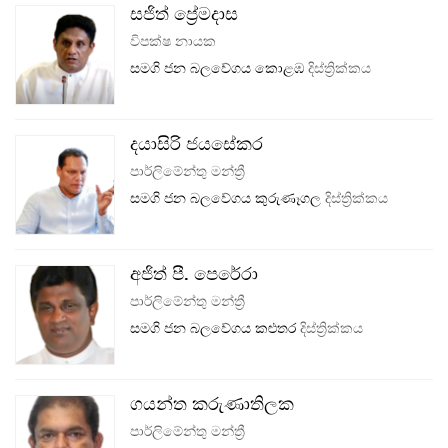
සජිත් ප්‍රේමදාස
විපක්ෂ නායක
සමගි ජන බලවේගය
කොළඹ
දිස්ත්‍රික්කය
දයාසිරි ජයසේකර
පාර්ලිමේන්තු මන්ත්‍රී
සමගි ජන බලවේගය
කුරුණෑගල
දිස්ත්‍රික්කය
අජිත් පී. පෙරේරා
පාර්ලිමේන්තු මන්ත්‍රී
සමගි ජන බලවේගය
කළුතර
දිස්ත්‍රික්කය
ගයන්ත කරුණාතිලක
පාර්ලිමේන්තු මන්ත්‍රී