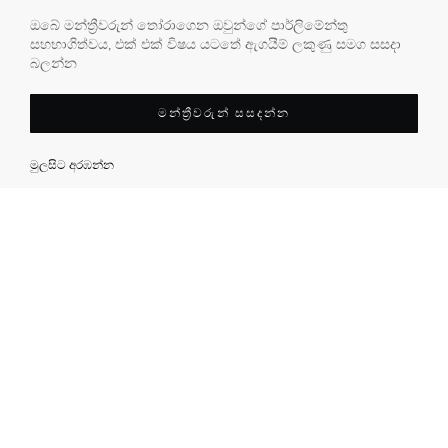
ඔබේ මන්ත්‍රීවරුන් තෝරාගෙන ඔවුන්ගේ පාර්ලිමේන්තු
සහභාගිත්වය, එක් එක් විෂය යටතේ ඇගයීම් ලකුණු සමග සසදා
බලන්න
මන්ත්‍රීවරුන් සසදන්න
මුලසිට අරඹන්න