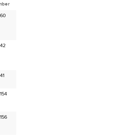
mber
 60
 42
41
154
156