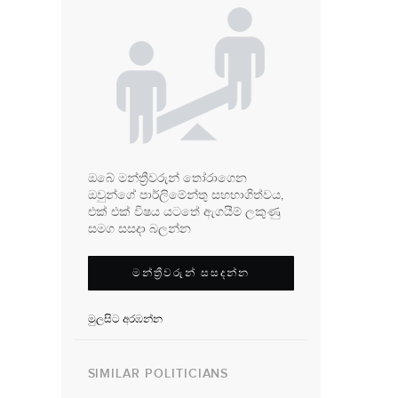
ඔබේ මන්ත්‍රීවරුන් තෝරාගෙන
ඔවුන්ගේ පාර්ලිමේන්තු සහභාගිත්වය,
එක් එක් විෂය යටතේ ඇගයීම් ලකුණු
සමග සසදා බලන්න
මන්ත්‍රීවරුන් සසදන්න
මුලසිට අරඹන්න
SIMILAR POLITICIANS