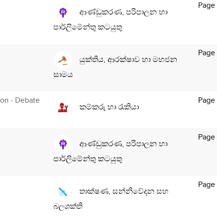
Page
ආණ්ඩුකරණ, පරිපාලන හා
පාර්ලිමේන්තු කටයුතු
Page
යුක්තිය, ආරක්ෂාව හා මහජන
සාමය
tion - Debate
Page
කම්කරු හා රැකියා
Page
ආණ්ඩුකරණ, පරිපාලන හා
පාර්ලිමේන්තු කටයුතු
Page
තාක්ෂණ, සන්නිවේදන සහ
බලශක්ති