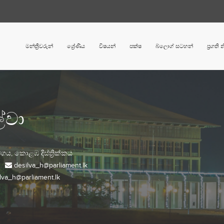
මන්ත්‍රීවරුන්
ශ්‍රේණිය
විෂයන්
පක්ෂ
බ්ලොග් සටහන්
ප්‍රගති
ල්වා
ේගය,
කොළඹ
දිස්ත්‍රික්කය
desilva_h@parliament.lk
lva_h@parliament.lk