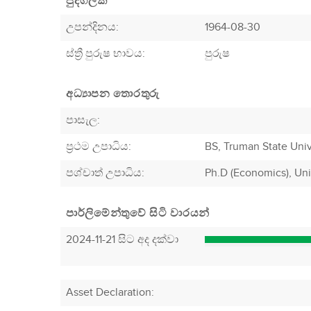
පුද්ගලික
උපන්දිනය:
1964-08-30
ස්ත්‍රී පුරුෂ භාවය:
පුරුෂ
අධ්‍යාපන තොරතුරු
පාසැල:
ප්‍රථම උපාධිය:
BS, Truman State Univ
පශ්චාත් උපාධිය:
Ph.D (Economics), Uni
පාර්ලිමේන්තුවේ සිටි වාරයන්
2024-11-21 සිට අද දක්වා
Asset Declaration
: