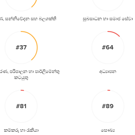
ණ, සන්නිවේදන සහ බලශක්ති
සුබසාධන හා සමාජ සේවා
#37
#64
ණ, පරිපාලන හා පාර්ලිමේන්තු
අධ්‍යාපන
කටයුතු
#81
#89
කම්කරු හා රැකියා
සෞඛ්‍ය