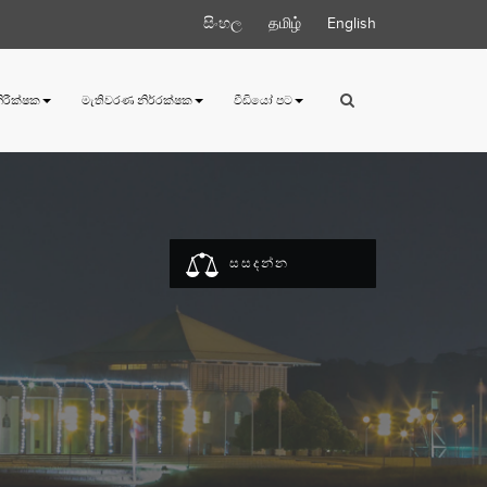
සිංහල
தமிழ்
English
 නිරීක්ෂක
මැතිවරණ නිර්‍රක්ෂක
වීඩියෝ පට
සසදන්න