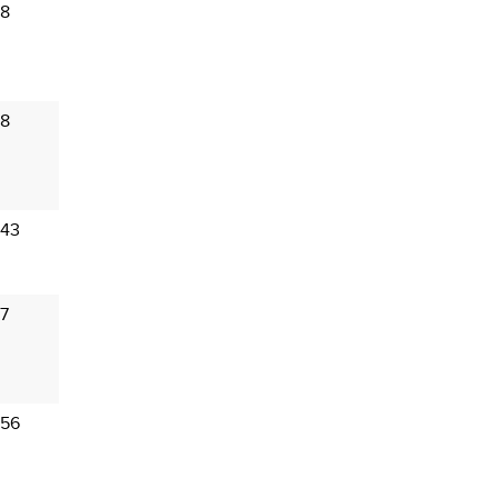
 8
 8
 43
 7
 56