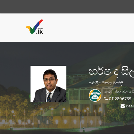
හර්ෂ ද සි
පාර්ලිමේන්තු මන්ත්‍රී
සමගි ජන බලව
0112806769
desi