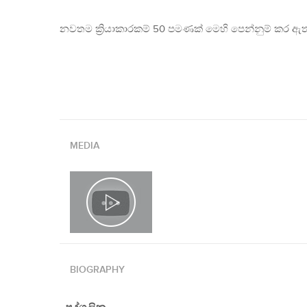
නවතම ක්‍රියාකාරකම් 50 පමණක් මෙහි පෙන්නුම් කර ඇත
MEDIA
BIOGRAPHY