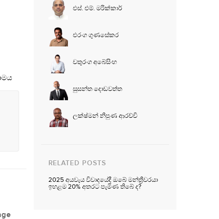
එස්. එම්. මරික්කාර්
එරංග ගුණසේකර
චතුරංග අබේසිංහ
සාමය
සුසන්ත දොඩවත්ත
ලක්ෂ්මන් නිපුණ ආරච්චි
RELATED POSTS
2025 අයවැය විවාදයේදී ඔබේ මන්ත්‍රීවරයා
ඉහළම 20% අතරට පැමිණ තිබේ ද?
age