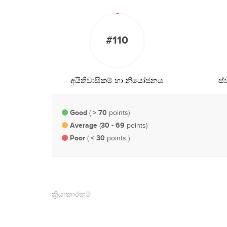
#110
අයිතිවාසිකම් හා නියෝජනය
ස්
Good
> 70
(
points)
Average
30 - 69
(
points)
Poor
< 30
(
points )
ක්‍රියාකාරකම්