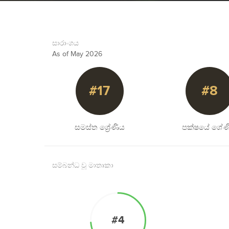
සාරාංශය
As of May 2026
#17
#8
සමස්ත ශ්‍රේණිය
පක්ෂයේ ශේණ
සම්බන්ධ වූ මාතෘකා
#4