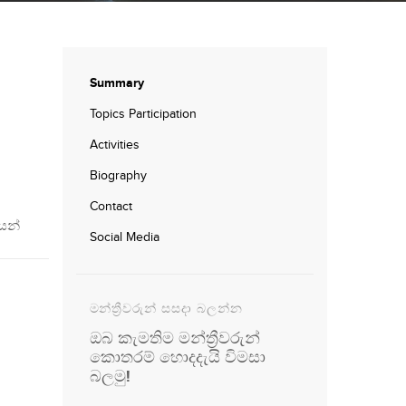
Summary
Topics Participation
Activities
Biography
Contact
යන්
Social Media
මන්ත්‍රීවරුන් සසදා බලන්න
ඔබ කැමතිම මන්ත්‍රීවරුන්
කොතරම් හොදදැයි විමසා
බලමු!