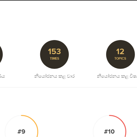
153
12
TIMES
TOPICS
ිය
නියෝජනය කළ වාර
නියෝජනය කළ විෂ
#9
#10