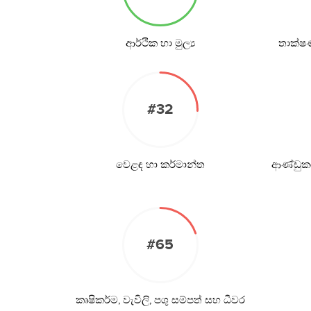
ආර්ථික හා මුල්‍ය
තාක්ෂ
#32
වෙළඳ හා කර්මාන්ත
ආණ්ඩුකර
#65
කෘෂිකර්ම, වැවිලි, පශු සම්පත් සහ ධීවර