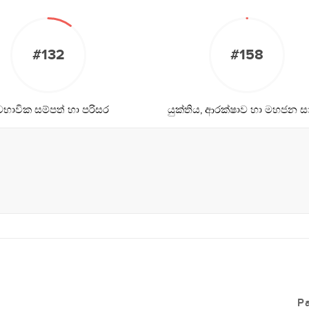
#132
#158
වභාවික සම්පත් හා පරිසර
යුක්තිය, ආරක්ෂාව හා මහජන 
P