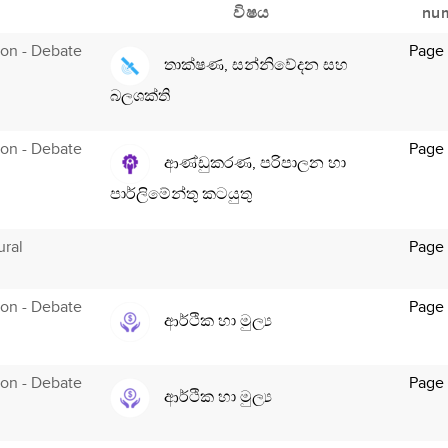
විෂය
nu
tion - Debate
Page
තාක්ෂණ, සන්නිවේදන සහ
බලශක්ති
tion - Debate
Page
ආණ්ඩුකරණ, පරිපාලන හා
පාර්ලිමේන්තු කටයුතු
ural
Page 
tion - Debate
Page 
ආර්ථික හා මුල්‍ය
tion - Debate
Page 
ආර්ථික හා මුල්‍ය