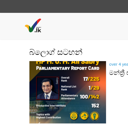
බ්ලොග් සටහන්
over 4 ye
මන්ත්‍ර