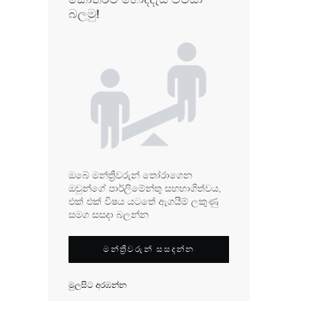
බලමු!
ඔබේ මන්ත්‍රීවරුන් තෝරාගෙන
ඔවුන්ගේ පාර්ලිමේන්තු සහභාගිත්වය,
එක් එක් විෂය යටතේ ඇගයීම් ලකුණු
සමග සසදා බලන්න
මන්ත්‍රීවරුන් සසදන්න
මුලසිට අරඹන්න