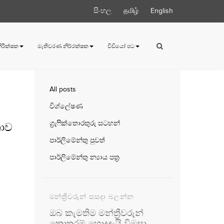
සිංහල
தமிழ்
English
 නිරීක්ෂක
මැතිවරණ නිර්‍රක්ෂක
වීඩියෝ පට
All posts
විශ්ලේෂණ
ග්‍රැෆික්තොරතුරු සටහන්
තාව
පාර්ලිමේන්තු පුවත්
පාර්ලිමේන්තු න්‍යාය පත්‍ර
මන්ත්‍රීවරුන් සසදා බලන්න
ඔබ කැමතිම මන්ත්‍රීවරුන්
කොතරම් හොදදැයි විමසා