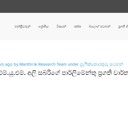
මන්ත්‍රීවරුන්
ශ්‍රේණිය
විෂයන්
පක්ෂ
බ්ලොග් සටහන්
ප්‍රගති
ars ago by Manthri.lk Research Team under
ග්‍රැෆික්තොරතුරු සටහන්
ී එම්.යු.එම්. අලි සබ්රිගේ පාර්ලිමේන්තු ප්‍රගති වාර්