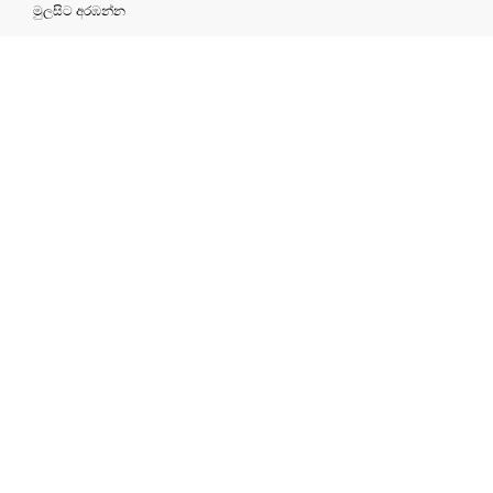
මුලසිට අරඹන්න