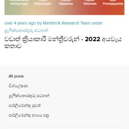
over 4 years ago by Manthri.lk Research Team under
ග්‍රැෆික්තොරතුරු සටහන්
වඩාත් ක්‍රියාකාරී මන්ත්‍රීවරුන් - 2022 අයවැය
කතාව
All posts
විශ්ලේෂණ
ග්‍රැෆික්තොරතුරු සටහන්
පාර්ලිමේන්තු පුවත්
පාර්ලිමේන්තු න්‍යාය පත්‍ර