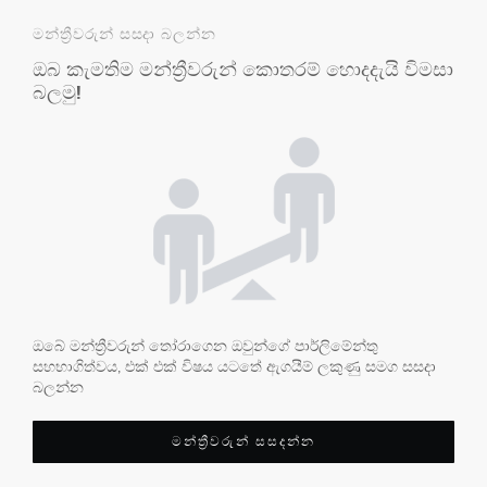
මන්ත්‍රීවරුන් සසදා බලන්න
ඔබ කැමතිම මන්ත්‍රීවරුන් කොතරම් හොදදැයි විමසා
බලමු!
ඔබේ මන්ත්‍රීවරුන් තෝරාගෙන ඔවුන්ගේ පාර්ලිමේන්තු
සහභාගිත්වය, එක් එක් විෂය යටතේ ඇගයීම් ලකුණු සමග සසදා
බලන්න
මන්ත්‍රීවරුන් සසදන්න