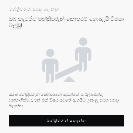
මන්ත්‍රීවරුන් සසදා බලන්න
ඔබ කැමතිම මන්ත්‍රීවරුන් කොතරම් හොදදැයි විමසා
බලමු!
ඔබේ මන්ත්‍රීවරුන් තෝරාගෙන ඔවුන්ගේ පාර්ලිමේන්තු
සහභාගිත්වය, එක් එක් විෂය යටතේ ඇගයීම් ලකුණු සමග සසදා
බලන්න
මන්ත්‍රීවරුන් සසදන්න