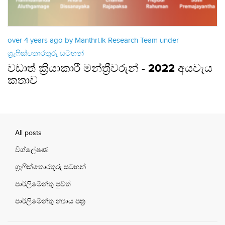
over 4 years ago by Manthri.lk Research Team under
ග්‍රැෆික්තොරතුරු සටහන්
වඩාත් ක්‍රියාකාරී මන්ත්‍රීවරුන් - 2022 අයවැය
කතාව
All posts
විශ්ලේෂණ
ග්‍රැෆික්තොරතුරු සටහන්
පාර්ලිමේන්තු පුවත්
පාර්ලිමේන්තු න්‍යාය පත්‍ර