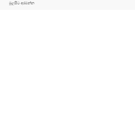
මුලසිට අරඹන්න