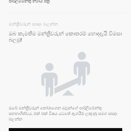
පාර්ලිමේන්තු න්‍යාය පත්‍ර
මන්ත්‍රීවරුන් සසදා බලන්න
ඔබ කැමතිම මන්ත්‍රීවරුන් කොතරම් හොදදැයි විමසා
බලමු!
ඔබේ මන්ත්‍රීවරුන් තෝරාගෙන ඔවුන්ගේ පාර්ලිමේන්තු
සහභාගිත්වය, එක් එක් විෂය යටතේ ඇගයීම් ලකුණු සමග සසදා
බලන්න