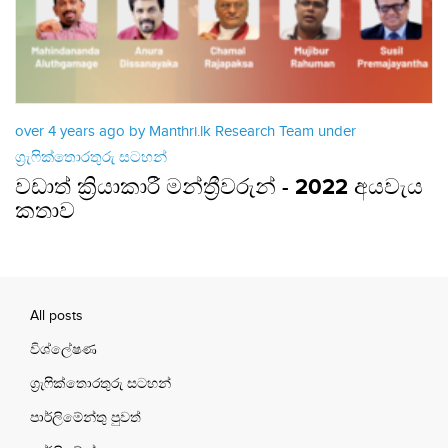
over 4 years ago by Manthri.lk Research Team under
ග්‍රැෆික්තොරතුරු සටහන්
වඩාත් ක්‍රියාකාරී මන්ත්‍රීවරුන් - 2022 අයවැය
කතාව
All posts
විශ්ලේෂණ
ග්‍රැෆික්තොරතුරු සටහන්
පාර්ලිමේන්තු පුවත්