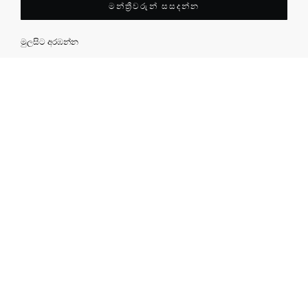
මන්ත්‍රීවරුන් සසදන්න
මුලසිට අරඹන්න