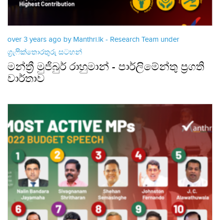
over 3 years ago by Manthri.lk - Research Team under
ග්‍රැෆික්තොරතුරු සටහන්
මන්ත්‍රී මුජිබුර් රාහුමාන් - පාර්ලිමේන්තු ප්‍රගති
වාර්තාව