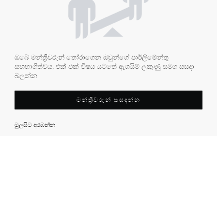
ඔබේ මන්ත්‍රීවරුන් තෝරාගෙන ඔවුන්ගේ පාර්ලිමේන්තු
සහභාගිත්වය, එක් එක් විෂය යටතේ ඇගයීම් ලකුණු සමග සසදා
බලන්න
මන්ත්‍රීවරුන් සසදන්න
මුලසිට අරඹන්න