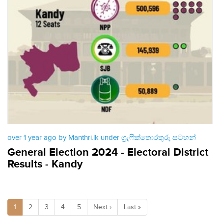
over 1 year ago by Manthri.lk under
ග්‍රැෆික්තොරතුරු සටහන්
General Election 2024 - Electoral District
Results - Kandy
1
2
3
4
5
Next ›
Last »