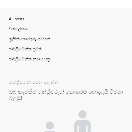
All posts
විශ්ලේෂණ
ග්‍රැෆික්තොරතුරු සටහන්
පාර්ලිමේන්තු පුවත්
පාර්ලිමේන්තු න්‍යාය පත්‍ර
මන්ත්‍රීවරුන් සසදා බලන්න
ඔබ කැමතිම මන්ත්‍රීවරුන් කොතරම් හොදදැයි විමසා
බලමු!