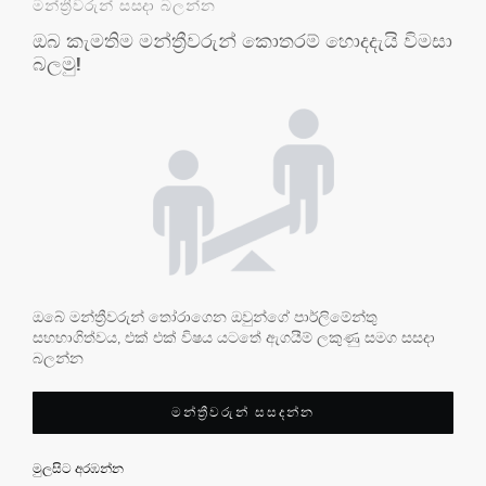
මන්ත්‍රීවරුන් සසදා බලන්න
ඔබ කැමතිම මන්ත්‍රීවරුන් කොතරම් හොදදැයි විමසා
බලමු!
ඔබේ මන්ත්‍රීවරුන් තෝරාගෙන ඔවුන්ගේ පාර්ලිමේන්තු
සහභාගිත්වය, එක් එක් විෂය යටතේ ඇගයීම් ලකුණු සමග සසදා
බලන්න
මන්ත්‍රීවරුන් සසදන්න
මුලසිට අරඹන්න