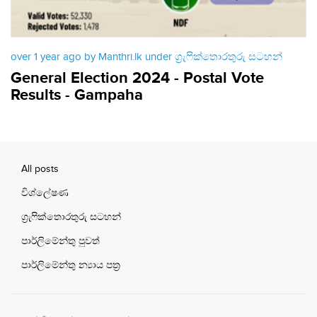
over 1 year ago by Manthri.lk under
ග්‍රැෆික්තොරතුරු සටහන්
General Election 2024 - Postal Vote
Results - Gampaha
All posts
විශ්ලේෂණ
ග්‍රැෆික්තොරතුරු සටහන්
පාර්ලිමේන්තු පුවත්
පාර්ලිමේන්තු න්‍යාය පත්‍ර