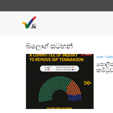
බ්ලොග් සටහන්
over 1 ye
පොලිස
කමිටු