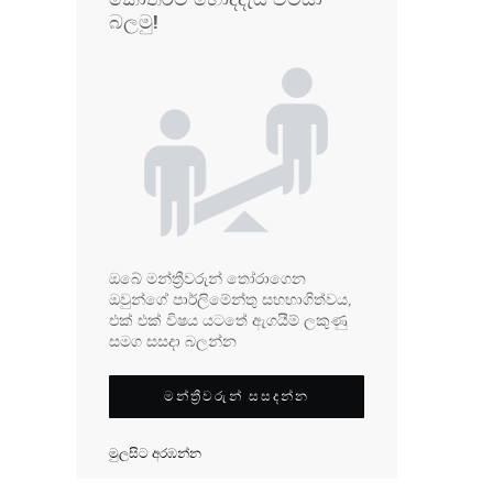
බලමු!
ඔබේ මන්ත්‍රීවරුන් තෝරාගෙන
ඔවුන්ගේ පාර්ලිමේන්තු සහභාගිත්වය,
එක් එක් විෂය යටතේ ඇගයීම් ලකුණු
සමග සසදා බලන්න
මන්ත්‍රීවරුන් සසදන්න
මුලසිට අරඹන්න