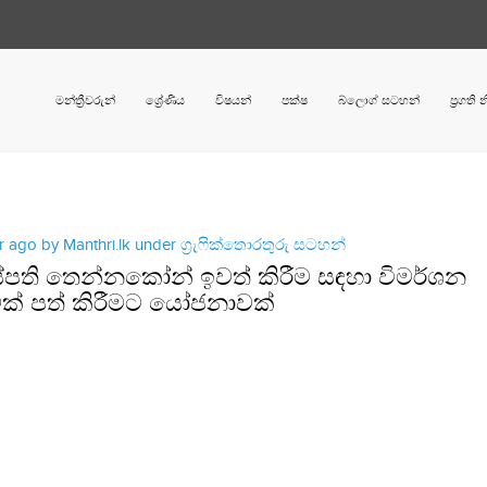
මන්ත්‍රීවරුන්
ශ්‍රේණිය
විෂයන්
පක්ෂ
බ්ලොග් සටහන්
ප්‍රගති
ar ago by Manthri.lk under
ග්‍රැෆික්තොරතුරු සටහන්
්පති තෙන්නකෝන් ඉවත් කිරීම සඳහා විමර්ශන
වක් පත් කිරීමට යෝජනාවක්