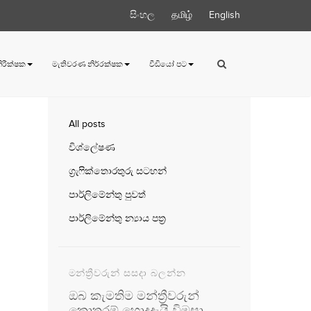
සිංහල
தமிழ்
English
 නිරීක්ෂක
මැතිවරණ නිර්‍රක්ෂක
වීඩියෝ පට
All posts
විශ්ලේෂණ
ග්‍රැෆික්තොරතුරු සටහන්
පාර්ලිමේන්තු පුවත්
පාර්ලිමේන්තු න්‍යාය පත්‍ර
මන්ත්‍රීවරුන් සසදා බලන්න
ඔබ කැමතිම මන්ත්‍රීවරුන්
කොතරම් හොදදැයි විමසා