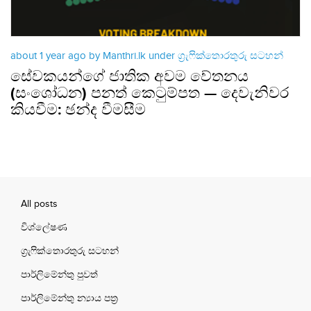
about 1 year ago by Manthri.lk under
ග්‍රැෆික්තොරතුරු සටහන්
සේවකයන්ගේ ජාතික අවම වේතනය
(සංශෝධන) පනත් කෙටුම්පත — දෙවැනිවර
කියවීම: ඡන්ද වීමසීම
All posts
විශ්ලේෂණ
ග්‍රැෆික්තොරතුරු සටහන්
පාර්ලිමේන්තු පුවත්
පාර්ලිමේන්තු න්‍යාය පත්‍ර