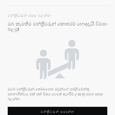
මන්ත්‍රීවරුන් සසදා බලන්න
ඔබ කැමතිම මන්ත්‍රීවරුන් කොතරම් හොදදැයි විමසා
බලමු!
ඔබේ මන්ත්‍රීවරුන් තෝරාගෙන ඔවුන්ගේ පාර්ලිමේන්තු
සහභාගිත්වය, එක් එක් විෂය යටතේ ඇගයීම් ලකුණු සමග සසදා
බලන්න
මන්ත්‍රීවරුන් සසදන්න