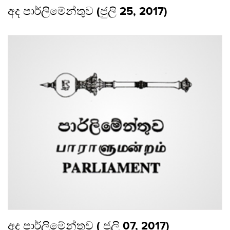
අද පාර්ලිමේන්තුව (ජුලි 25, 2017)
අද පාර්ලිමේන්තුව ( ජුලි 07, 2017)