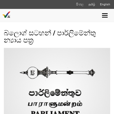
සිංහල
தமிழ்
English
Toggl
navig
බ්ලොග් සටහන් / පාර්ලිමේන්තු
න්‍යාය පත්‍ර