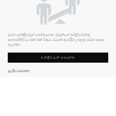
ඔබේ මන්ත්‍රීවරුන් තෝරාගෙන ඔවුන්ගේ පාර්ලිමේන්තු
සහභාගිත්වය, එක් එක් විෂය යටතේ ඇගයීම් ලකුණු සමග සසදා
බලන්න
මන්ත්‍රීවරුන් සසදන්න
මුලසිට අරඹන්න