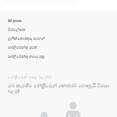
All posts
විශ්ලේෂණ
ග්‍රැෆික්තොරතුරු සටහන්
පාර්ලිමේන්තු පුවත්
පාර්ලිමේන්තු න්‍යාය පත්‍ර
මන්ත්‍රීවරුන් සසදා බලන්න
ඔබ කැමතිම මන්ත්‍රීවරුන් කොතරම් හොදදැයි විමසා
බලමු!