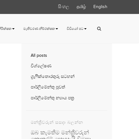
සිංහල
தமிழ்
English
 නිරීක්ෂක
මැතිවරණ නිර්‍රක්ෂක
වීඩියෝ පට
All posts
විශ්ලේෂණ
ග්‍රැෆික්තොරතුරු සටහන්
පාර්ලිමේන්තු පුවත්
පාර්ලිමේන්තු න්‍යාය පත්‍ර
මන්ත්‍රීවරුන් සසදා බලන්න
ඔබ කැමතිම මන්ත්‍රීවරුන්