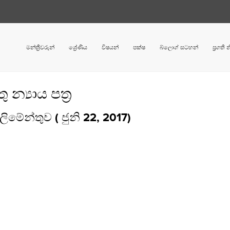
මන්ත්‍රීවරුන්
ශ්‍රේණිය
විෂයන්
පක්ෂ
බ්ලොග් සටහන්
ප්‍රගති
න්‍යාය පත්‍ර
්ලිමේන්තුව ( ජුනි 22, 2017)