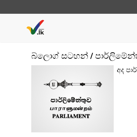
බ්ලොග් සටහන් / පාර්ලිමේන්තු 
අද පාර