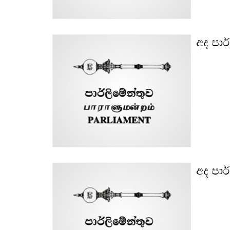
අද පාර
අද පාර