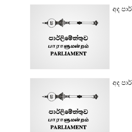
අද පාර
අද පාර