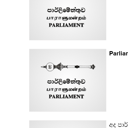
Parlia
අද පාර