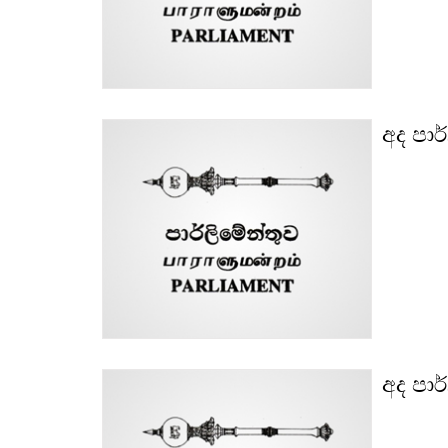
අද පාර
අද පාර