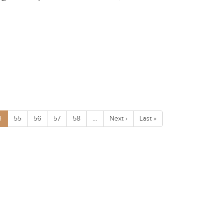
4
55
56
57
58
…
Next ›
Last »