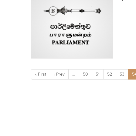
« First
‹ Prev
…
50
51
52
53
5