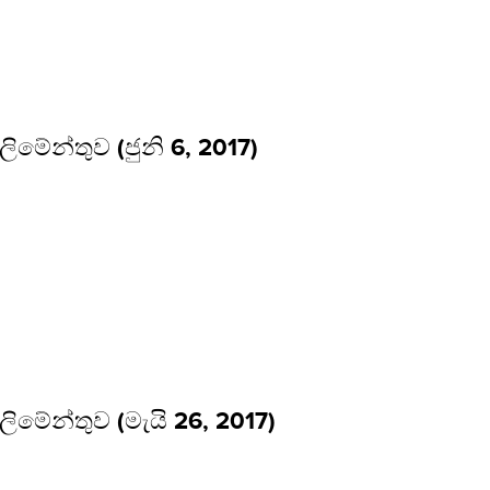
්ලිමේන්තුව (ජුනි 6, 2017)
්ලිමේන්තුව (මැයි 26, 2017)