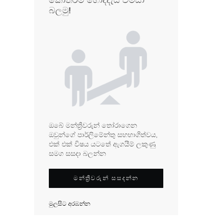
කොතරම් හොදදැයි විමසා
බලමු!
ඔබේ මන්ත්‍රීවරුන් තෝරාගෙන
ඔවුන්ගේ පාර්ලිමේන්තු සහභාගිත්වය,
එක් එක් විෂය යටතේ ඇගයීම් ලකුණු
සමග සසදා බලන්න
මන්ත්‍රීවරුන් සසදන්න
මුලසිට අරඹන්න