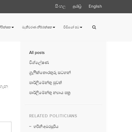
සිංහල
தமிழ்
English
 නිරීක්ෂක
මැතිවරණ නිර්‍රක්ෂක
වීඩියෝ පට
All posts
විශ්ලේෂණ
ග්‍රැෆික්තොරතුරු සටහන්
පාර්ලිමේන්තු පුවත්
 ගැන
පාර්ලිමේන්තු න්‍යාය පත්‍ර
RELATED POLITICIANS
හරිනි අමරසූරිය