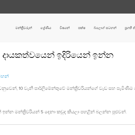
මන්ත්‍රීවරුන්
ශ්‍රේණිය
විෂයන්
පක්ෂ
බ්ලොග් සටහන්
ප්‍රගති
ම දායකත්වයෙන් ඉදිරියෙන් ඉන්න
සටහන්
වෙනුවෙන්, 10 වැනි පාර්ලිමේන්තුවේ මන්ත්‍රීවරියන්ගේ වැඩ සහ පැමිණීම
ඉන්න මන්ත්‍රීවරියන් 5 දෙනා කවුද කියලා පහළින් බලන්න පුළුවන්.