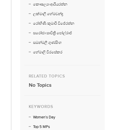
කෞෂල්‍යා ආරියරත්න
ලක්මාලි හේමචන්ද්‍ර
රෝහිණි කුමාරි විජේරත්න
සරෝජා සාවිත්‍රි පෝල්රාජ්
සමන්මලී ගුණසිංහ
හේමාලි වීරසේකර
RELATED TOPICS
No Topics
KEYWORDS
Women's Day
Top 5 MPs