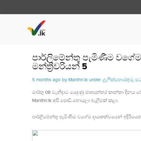
පාර්ලිමේන්තු පැමිණීම වගේ
මන්ත්‍රීවරියන් 5
5 months ago by Manthri.lk under
ග්‍රැෆික්තොරතුරු 
මාර්තු 08 වැනිදාට යෙදුණු ජාත්‍යන්තර කාන්තා දිනය 
Manthri.lk අපි පොඩි හොයලා බැලීමක් කළා.
පාර්ලිමේන්තු පැමිණීම වගේම දායකත්වයෙන් ඉදිරියෙන් 