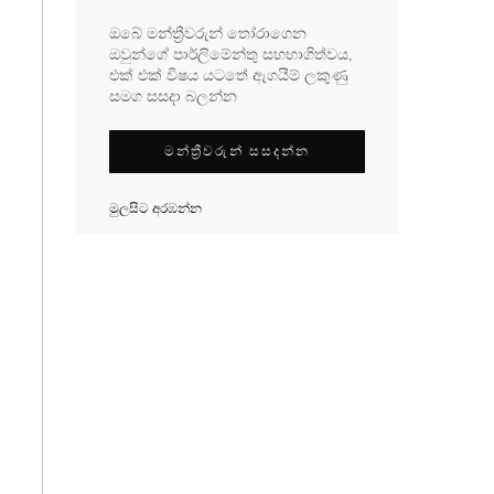
ඔබේ මන්ත්‍රීවරුන් තෝරාගෙන
ඔවුන්ගේ පාර්ලිමේන්තු සහභාගිත්වය,
එක් එක් විෂය යටතේ ඇගයීම් ලකුණු
සමග සසදා බලන්න
මන්ත්‍රීවරුන් සසදන්න
මුලසිට අරඹන්න