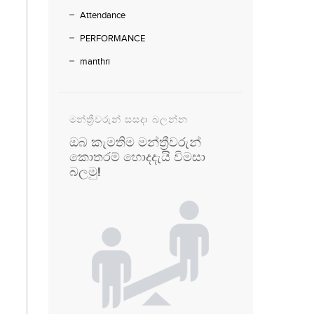
Attendance
PERFORMANCE
manthri
මන්ත්‍රීවරුන් සසදා බලන්න
ඔබ කැමතිම මන්ත්‍රීවරුන්
කොතරම් හොදදැයි විමසා
බලමු!