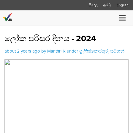
සිංහල
தமிழ்
English
Toggl
navig
ලෝක පරිසර දිනය - 2024
about 2 years ago by Manthri.lk under
ග්‍රැෆික්තොරතුරු සටහන්