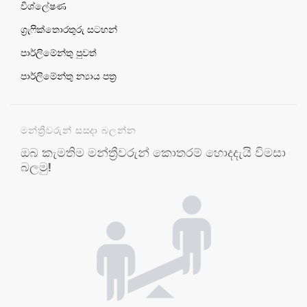
විශ්ලේෂණ
ග්‍රැෆික්තොරතුරු සටහන්
පාර්ලිමේන්තු පුවත්
පාර්ලිමේන්තු න්‍යාය පත්‍ර
මන්ත්‍රීවරුන් සසදා බලන්න
ඔබ කැමතිම මන්ත්‍රීවරුන් කොතරම් හොදදැයි විමසා
බලමු!