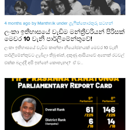
4 months ago by Manthri.lk under
ග්‍රැෆික්තොරතුරු සටහන්
ලංකා ඉතිහාසයේ වැඩිම මන්ත්‍රීවරියන් පිරිසක්
මෙවර 10 වැනි පාර්ලිමේන්තුවේ!
ලංකා ඉතිහාසයේ වැඩිම කාන්තා නියෝජනයක් මෙවර 10 වැනි
පාර්ලිමේන්තුවට ලැබිලා තිබුණත්, දකුණු ආසියාවේ අනෙක් රටවල්
එක්ක බලද්දී අපි ඉන්නේ කොතැනද? ඒ ව...