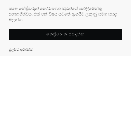
ඔබේ මන්ත්‍රීවරුන් තෝරාගෙන ඔවුන්ගේ පාර්ලිමේන්තු
සහභාගිත්වය, එක් එක් විෂය යටතේ ඇගයීම් ලකුණු සමග සසදා
බලන්න
මන්ත්‍රීවරුන් සසදන්න
මුලසිට අරඹන්න