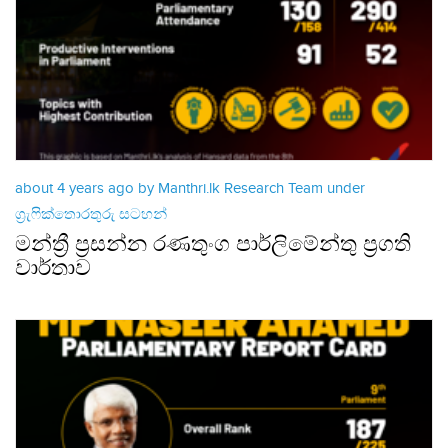
about 4 years ago by Manthri.lk Research Team under
ග්‍රැෆික්තොරතුරු සටහන්
මන්ත්‍රී ප්‍රසන්න රණතුංග පාර්ලිමේන්තු ප්‍රගති
වාර්තාව