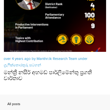
over 4 years ago by Manthri.lk Research Team under
ග්‍රැෆික්තොරතුරු සටහන්
මන්ත්‍රී නසීර් අහමඩ් පාර්ලිමේන්තු ප්‍රගති
වාර්තාව
All posts