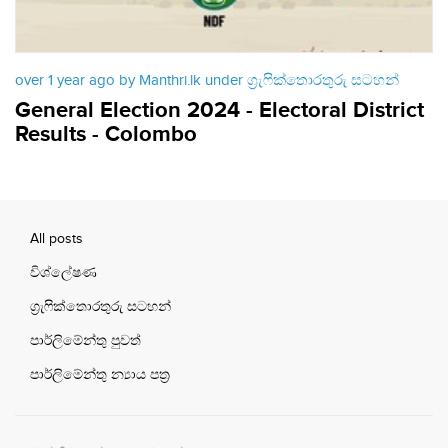
over 1 year ago by Manthri.lk under
ග්‍රැෆික්තොරතුරු සටහන්
General Election 2024 - Electoral District
Results - Colombo
All posts
විශ්ලේෂණ
ග්‍රැෆික්තොරතුරු සටහන්
පාර්ලිමේන්තු පුවත්
පාර්ලිමේන්තු න්‍යාය පත්‍ර