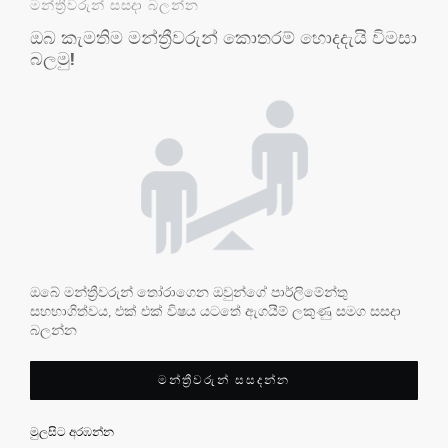
මන්ත්‍රීවරුන් සසදා බලන්න
ඔබ කැමතිම මන්ත්‍රීවරුන් කොතරම් හොදදැයි විමසා
බලමු!
ඔබේ මන්ත්‍රීවරුන් තෝරාගෙන ඔවුන්ගේ පාර්ලිමේන්තු
සහභාගිත්වය, එක් එක් විෂය යටතේ ඇගයීම් ලකුණු සමග සසදා
බලන්න
මන්ත්‍රීවරුන් සසදන්න
මුලසිට අරඹන්න