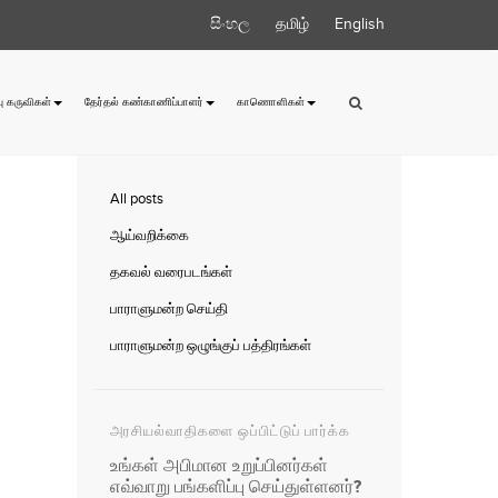
සිංහල
தமிழ்
English
ு கருவிகள்
தேர்தல் கண்காணிப்பாளர்
காணொளிகள்
All posts
ஆய்வறிக்கை
தகவல் வரைபடங்கள்
பாராளுமன்ற செய்தி
பாராளுமன்ற ஒழுங்குப் பத்திரங்கள்
அரசியல்வாதிகளை ஒப்பிட்டுப் பார்க்க
உங்கள் அபிமான உறுப்பினர்கள்
எவ்வாறு பங்களிப்பு செய்துள்ளனர்?