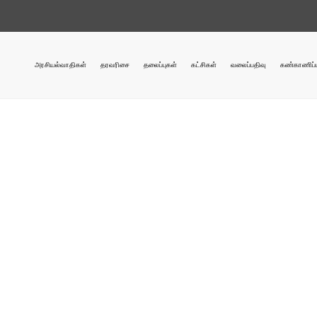
அரசியல்வாதிகள்
தரவரிசை
தலைப்புகள்
கட்சிகள்
வலைப்பதிவு
கண்காணிப்ப