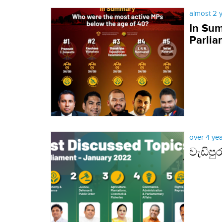
almost 2 
In Sum
Parlia
over 4 ye
වැඩිප