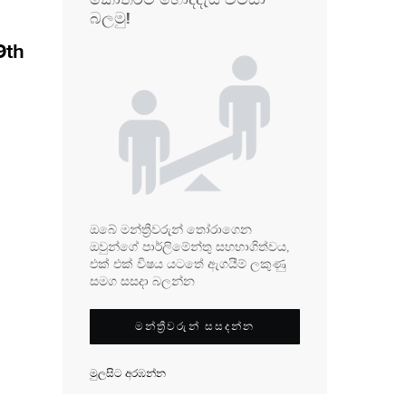
බලමු!
9th
ඔබේ මන්ත්‍රීවරුන් තෝරාගෙන
ඔවුන්ගේ පාර්ලිමේන්තු සහභාගිත්වය,
එක් එක් විෂය යටතේ ඇගයීම් ලකුණු
සමග සසදා බලන්න
මන්ත්‍රීවරුන් සසදන්න
මුලසිට අරඹන්න