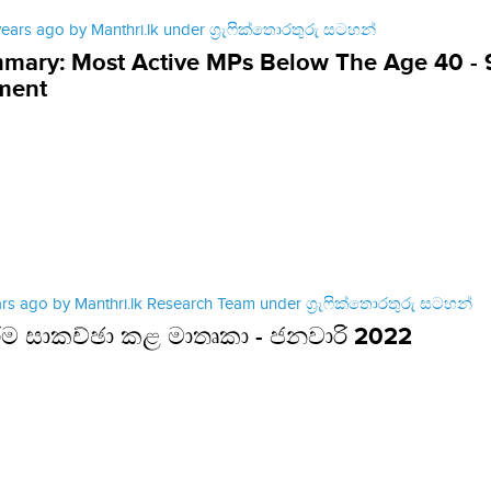
years ago by Manthri.lk under
ග්‍රැෆික්තොරතුරු සටහන්
mary: Most Active MPs Below The Age 40 - 
ment
ars ago by Manthri.lk Research Team under
ග්‍රැෆික්තොරතුරු සටහන්
ුරම සාකච්ඡා කළ මාතෘකා - ජනවාරි 2022