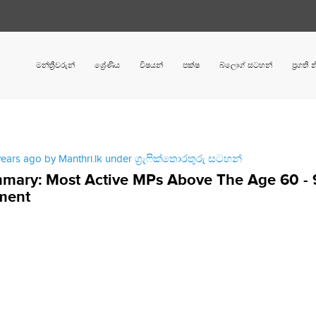
මන්ත්‍රීවරුන්
ශ්‍රේණිය
විෂයන්
පක්ෂ
බ්ලොග් සටහන්
ප්‍රගති
years ago by Manthri.lk under
ග්‍රැෆික්තොරතුරු සටහන්
mary: Most Active MPs Above The Age 60 - 
ment