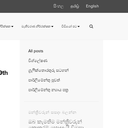
සිංහල
தமிழ்
English
 නිරීක්ෂක
මැතිවරණ නිර්‍රක්ෂක
වීඩියෝ පට
All posts
විශ්ලේෂණ
ග්‍රැෆික්තොරතුරු සටහන්
9th
පාර්ලිමේන්තු පුවත්
පාර්ලිමේන්තු න්‍යාය පත්‍ර
මන්ත්‍රීවරුන් සසදා බලන්න
ඔබ කැමතිම මන්ත්‍රීවරුන්
කොතරම් හොදදැයි විමසා