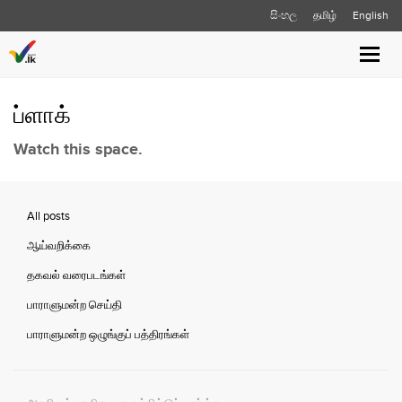
සිංහල
தமிழ்
English
Toggle
naviga
ப்ளாக்
Watch this space.
All posts
ஆய்வறிக்கை
தகவல் வரைபடங்கள்
பாராளுமன்ற செய்தி
பாராளுமன்ற ஒழுங்குப் பத்திரங்கள்