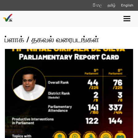
සිංහල
தமிழ்
English
Toggle
naviga
ப்ளாக் / தகவல் வரைபடங்கள்