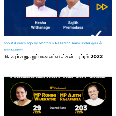
about 4 years ago by Manthri.lk Research Team under
தகவல்
வரைபடங்கள்
மிகவும் சுறுசுறுப்பான எம்.பி.க்கள் - ஏப்ரல் 2022