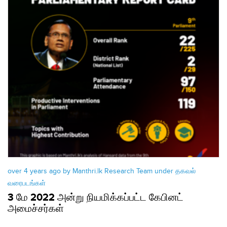
over 4 years ago by Manthri.lk Research Team under
தகவல்
வரைபடங்கள்
3 மே 2022 அன்று நியமிக்கப்பட்ட கேபினட்
அமைச்சர்கள்