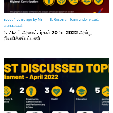
about 4 years ago by Manthri.lk Research Team under
தகவல்
வரைபடங்கள்
கேபினட் அமைச்சர்கள் 20 மே 2022 அன்று
நியமிக்கப்பட்டனர்