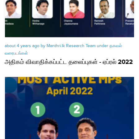
about 4 years ago by Manthri.lk Research Team under
தகவல்
வரைபடங்கள்
அதிகம் விவாதிக்கப்பட்ட தலைப்புகள் - ஏப்ரல் 2022