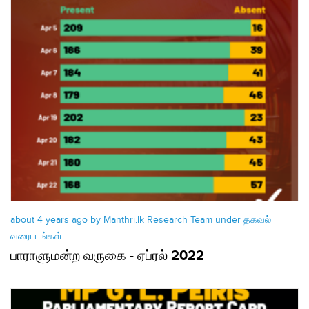
about 4 years ago by Manthri.lk Research Team under
தகவல்
வரைபடங்கள்
பாராளுமன்ற வருகை - ஏப்ரல் 2022