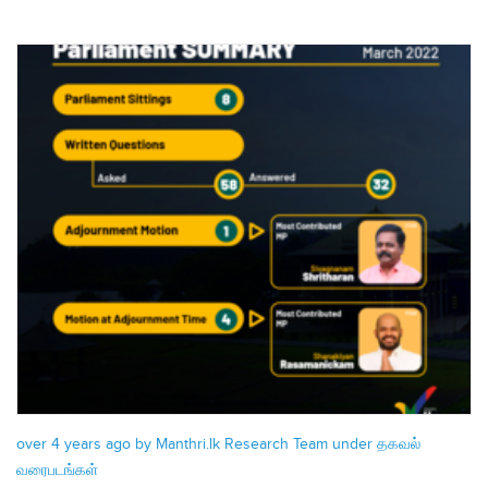
over 4 years ago by Manthri.lk Research Team under
தகவல்
வரைபடங்கள்