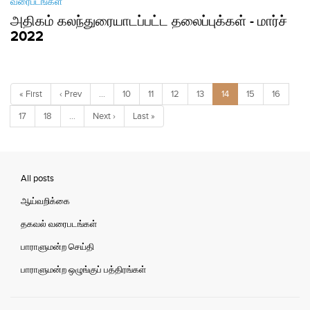
வரைபடங்கள்
அதிகம் கலந்துரையாடப்பட்ட தலைப்புக்கள் - மார்ச்
2022
« First
‹ Prev
…
10
11
12
13
14
15
16
17
18
…
Next ›
Last »
All posts
ஆய்வறிக்கை
தகவல் வரைபடங்கள்
பாராளுமன்ற செய்தி
பாராளுமன்ற ஒழுங்குப் பத்திரங்கள்