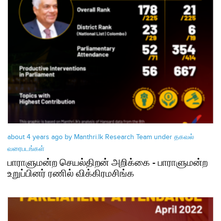
about 4 years ago by Manthri.lk Research Team under
தகவல்
வரைபடங்கள்
பாராளுமன்ற செயல்திறன் அறிக்கை - பாராளுமன்ற
உறுப்பினர் ரணில் விக்கிரமசிங்க