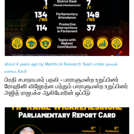
about 4 years ago by Manthri.lk Research Team under
தகவல்
வரைபடங்கள்
பிரதி சபாநாயகர் பதவி - பாராளுமன்ற உறுப்பினர்
ரோஹினி விஜேரத்ன மற்றும் பாராளுமன்ற உறுப்பினர்
அஜித் ராஜபக்ச ஆகியோரின் ஒப்பீடு