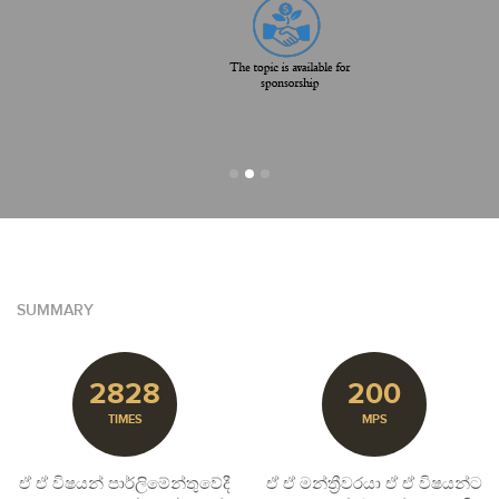
SUMMARY
2828
200
TIMES
MPS
ඒ ඒ විෂයන් පාර්ලිමේන්තුවේදී
ඒ ඒ මන්ත්‍රීවරයා ඒ ඒ විෂයන්ට