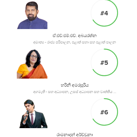
#4
ඒ.එච්.එම්.එච්. අබයරත්න
අමාත්‍ය - රාජ්‍ය පරිපාලන, පළාත් සභා සහ පළාත් පාලන
#5
හරිනි අමරසූරිය
අගමැති - සහ අධ්‍යාපන, උසස් අධ්‍යාපන සහ වෘත්තීය ...
#6
රාමනාදන් අර්ච්චුනා