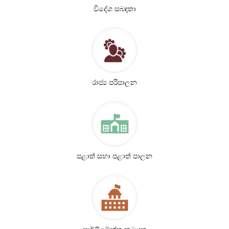
විදේශ සබඳතා
රාජ්‍ය පරිපාලන
පළාත් සභා පළාත් පාලන