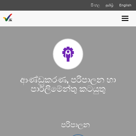
සිංහල
தமிழ்
English
Toggl
navig
ආණ්ඩුකරණ, පරිපාලන හා
පාර්ලිමේන්තු කටයුතු
පරිපාලන