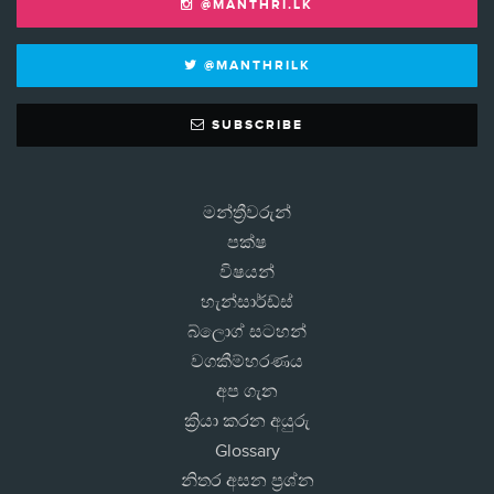
@MANTHRI.LK
@MANTHRILK
SUBSCRIBE
මන්ත්‍රීවරුන්
පක්ෂ
විෂයන්
හැන්සාර්ඩ්ස්
බ්ලොග් සටහන්
වගකීම්හරණය
අප ගැන
ක්‍රියා කරන අයුරු
Glossary
නිතර අසන ප්‍රශ්න