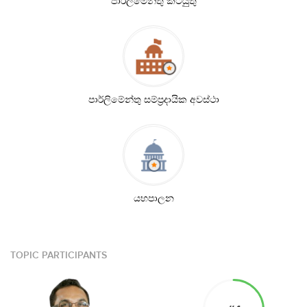
පාර්ලිමේන්තු කටයුුතු
පාර්ලිමේන්තු සම්ප්‍ර‍දායික අවස්ථා
යහපාලන
TOPIC PARTICIPANTS