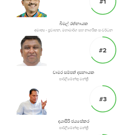
#1
බිමල් රත්නායක
අමාත්‍ය - ප්‍රවාහන, මහාමාර්ග සහ නාගරික සංවර්ධන
#2
චාමර සම්පත් දසනායක
පාර්ලිමේන්තු මන්ත්‍රී
#3
දයාසිරි ජයසේකර
පාර්ලිමේන්තු මන්ත්‍රී