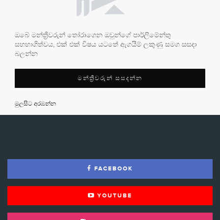
ඔබේ මන්ත්‍රීවරුන් තෝරාගෙන ඔවුන්ගේ පාර්ලිමේන්තු
සහභාගිත්වය, එක් එක් විෂය යටතේ ඇගයීම් ලකුණු සමග සසදා
බලන්න
මන්ත්‍රීවරුන් සසදන්න
මුලසිට අරඹන්න
FACEBOOK
YOUTUBE