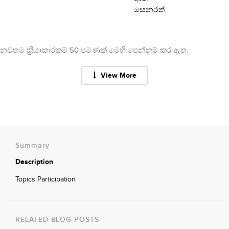
සෙනරත්
නවතම ක්‍රියාකාරකම් 50 පමණක් මෙහි පෙන්නුම් කර ඇත.
View More
Summary
Description
Topics Participation
RELATED BLOG POSTS