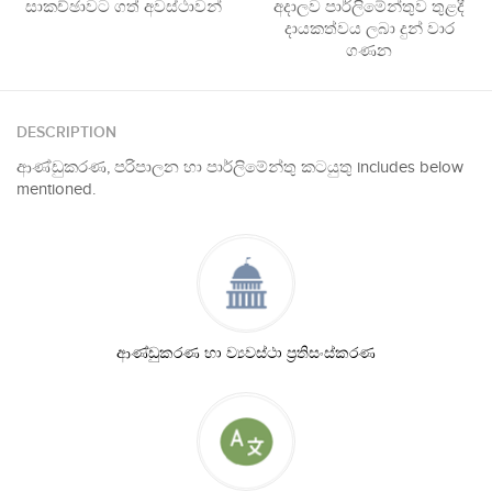
සාකච්ඡාවට ගත් අවස්ථාවන්
අදාලව පාර්ලිමේන්තුව තුළදී
දායකත්වය ලබා දුන් වාර
ගණන
DESCRIPTION
ආණ්ඩුකරණ, පරිපාලන හා පාර්ලිමේන්තු කටයුතු includes below
mentioned.
ආණ්ඩුකරණ හා ව්‍යවස්ථා ප්‍රතිසංස්කරණ