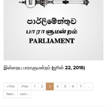
இன்றைய பாராளுமன்றம் (ஜூன் 22, 2016)
« First
‹ Prev
1
2
3
4
5
6
7
…
Next ›
Last »