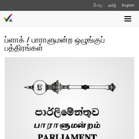
සිංහල
தமிழ்
English
Toggle
naviga
ப்ளாக் / பாராளுமன்ற ஒழுங்குப்
பத்திரங்கள்