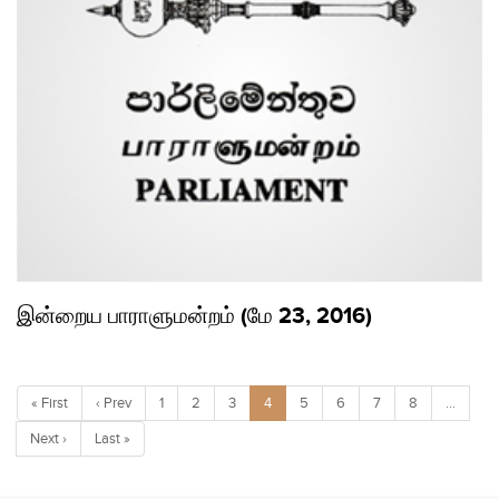
இன்றைய பாராளுமன்றம் (மே 23, 2016)
« First
‹ Prev
1
2
3
4
5
6
7
8
…
Next ›
Last »