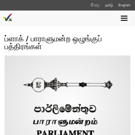
සිංහල
தமிழ்
English
Toggle
naviga
ப்ளாக் / பாராளுமன்ற ஒழுங்குப்
பத்திரங்கள்