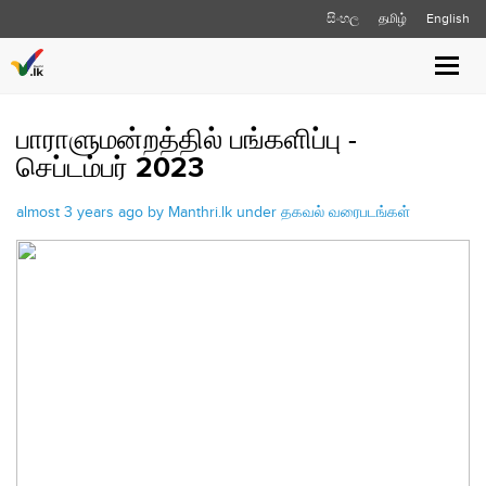
සිංහල
தமிழ்
English
Toggle
naviga
பாராளுமன்றத்தில் பங்களிப்பு -
செப்டம்பர் 2023
almost 3 years ago by Manthri.lk under
தகவல் வரைபடங்கள்