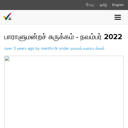
සිංහල
தமிழ்
English
Toggle
naviga
பாராளுமன்றச் சுருக்கம் - நவம்பர் 2022
over 3 years ago by manthri.lk under
தகவல் வரைபடங்கள்