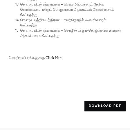
கௌரவ பிமல் ரத்னாயக்க
–
பிரதம அமைச்சரும் தேசிய
கொள்கைகள் மற்றும் பொருளாதார அலுவல்கள் அமைச்சரைக்
கேட்பதற்கு
கௌரவ புத்திக பத்திரண
–
கமத்தொழில் அமைச்சரைக்
கேட்பதற்கு
கௌரவ பிமல் ரத்னாயக்க
–
தொழில் மற்றும் தொழிற்சங்க உறவுகள்
அமைச்சரைக் கேட்பதற்கு
மேலதிக விபரங்களுக்கு
Click Here
DOWNLOAD PDF