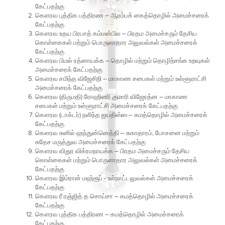
கேட்பதற்கு
கௌரவ புத்திக பத்திரண
–
ஆரம்பக் கைத்தொழில் அமைச்சரைக்
கேட்பதற்கு
கௌரவ உதய பிரபாத் கம்மன்பில
–
பிரதம அமைச்சரும் தேசிய
கொள்கைகள் மற்றும் பொருளாதார அலுவல்கள் அமைச்சரைக்
கேட்பதற்கு
கௌரவ பிமல் ரத்னாயக்க
–
தொழில் மற்றும் தொழிற்சங்க உறவுகள்
அமைச்சரைக் கேட்பதற்கு
கௌரவ சமிந்த விஜேசிறி
–
மாகாண சபைகள் மற்றும் உள்ளூராட்சி
அமைச்சரைக் கேட்பதற்கு
கௌரவ (திருமதி) ரோஹிணி குமாரி விஜேரத்ன
–
மாகாண
சபைகள் மற்றும் உள்ளூராட்சி அமைச்சரைக் கேட்பதற்கு
கௌரவ (டாக்டர்) நளிந்த ஜயதிஸ்ஸ
–
கமத்தொழில் அமைச்சரைக்
கேட்பதற்கு
கௌரவ சுனில் ஹந்துன்னெத்தி
–
சுகாதாரம்
,
போசனை மற்றும்
சுதேச மருத்துவ அமைச்சரைக் கேட்பதற்கு
கௌரவ விதுர விக்ரமநாயக்க
–
பிரதம அமைச்சரும் தேசிய
கொள்கைகள் மற்றும் பொருளாதார அலுவல்கள் அமைச்சரைக்
கேட்பதற்கு
கௌரவ இம்ரான் மஹ்ரூப் - உள்நாட்டலுவல்கள் அமைச்சரைக்
கேட்பதற்கு
கௌரவ ரீ.ரஞ்ஜித் த சொய்சா
–
கமத்தொழில் அமைச்சரைக்
கேட்பதற்கு
கௌரவ புத்திக பத்திரண
–
கமத்தொழில் அமைச்சரைக்
கேட்பதற்கு