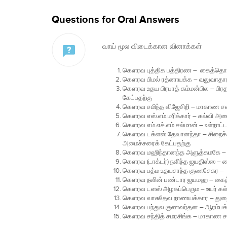
Questions for Oral Answers
வாய் மூல விடைக்கான வினாக்கள்
கௌரவ புத்திக பத்திரண – கைத்தொழி
கௌரவ பிமல் ரத்னாயக்க – வலுவாதார அ
கௌரவ உதய பிரபாத் கம்மன்பில – பி
கேட்பதற்கு
கௌரவ சமிந்த விஜேசிறி – மாகாண சபைக
கௌரவ எஸ்.எம்.மரிக்கார் – கல்வி அம
கௌரவ எம்.எச்.எம்.சல்மான் – உள்நாட
கௌரவ டக்ளஸ் தேவானந்தா – சிறைச்சாலை
அமைச்சரைக் கேட்பதற்கு
கௌரவ மஹிந்தானந்த அளுத்கமகே – கை
கௌரவ (டாக்டர்) நளிந்த ஜயதிஸ்ஸ – 
கௌரவ பத்ம உதயசாந்த குணசேகர – கை
கௌரவ நளின் பண்டார ஜயமஹ – கைத்தொ
கௌரவ டளஸ் அழகப்பெரும – உயர் கல்வ
கௌரவ வாசுதேவ நாணயக்கார – துறைமுக
கௌரவ பந்துல குணவர்தன – ஆரம்பக்
கௌரவ சந்தித் சமரசிங்க – மாகாண சபை