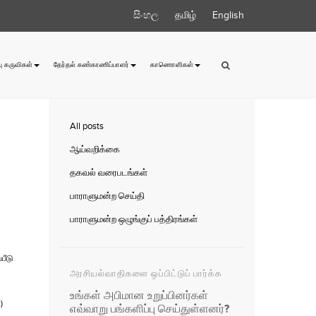
සිංහල
தமிழ்
English
ு கருவிகள்
தேர்தல் கண்காணிப்பாளர்
காணொளிகள்
All posts
ஆய்வறிக்கை
தகவல் வரைபடங்கள்
பாராளுமன்ற செய்தி
பாராளுமன்ற ஒழுங்குப் பத்திரங்கள்
பீடு
அரசியல்வாதிகளை ஒப்பிட்டுப் பார்க்க
உங்கள் அபிமான உறுப்பினர்கள்
)
எவ்வாறு பங்களிப்பு செய்துள்ளனர்?