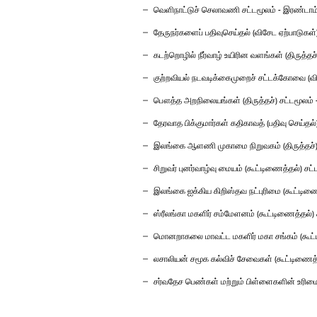
வெளிநாட்டுச் செலாவணி சட்டமூலம் - இரண்டாம் 
தேருநர்களைப் பதிவுசெய்தல் (விசேட ஏற்பாடுகள்)
கடற்றொழில் நீர்வாழ் உயிரின வளங்கள் (திருத்தச்
குற்றவியல் நடவடிக்கைமுறைச் சட்டக்கோவை (விசேட
பௌத்த அறநிலையங்கள் (திருத்தச்) சட்டமூலம் - 
தேரவாத பிக்குமார்கள் கதிகாவத் (பதிவு செய்தல்)
இலங்கை ஆளணி முகாமை நிறுவகம் (திருத்தச்) சட
சிறுவர் புனர்வாழ்வு மையம் (கூட்டிணைத்தல்) சட்
இலங்கை ஐக்கிய கிறிஸ்தவ நட்புரிமை (கூட்டிணைத
ஸ்ரீலங்கா மகளிர் சம்மேளனம் (கூட்டிணைத்தல்) ச
மொனறாகலை மாவட்ட மகளிர் மகா சங்கம் (கூட்டிண
லசாலியன் சமூக கல்விச் சேவைகள் (கூட்டிணைத்தல
சர்வதேச பெண்கள் மற்றும் பிள்ளைகளின் உரிமைக