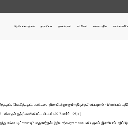
அரசியல்வாதிகள்
தரவரிசை
தலைப்புகள்
கட்சிகள்
வலைப்பதிவு
கண்காணிப்ப
ும், நிர்வகித்தலும், பணிகளை நிறைவேற்றுதலும்) (திருத்தச்) சட்டமூலம் - இரண்டாம் மதிப்
 விவாதம் ஒத்திவைக்கப்பட்ட விடயம் (2017, மார்ச் - 08) (1)
்து எல்லா ஆட்களையும் பாதுகாத்தல் பற்றிய சர்வதேச சமவாய சட்டமூலம் (இரண்டாம் மதிப்பீடு