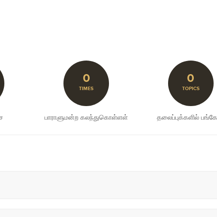
0
0
TIMES
TOPICS
சை
பாராளுமன்ற கலந்துகொள்ளள்
தலைப்புக்களில் பங்கேற