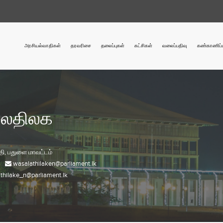
அரசியல்வாதிகள்
தரவரிசை
தலைப்புகள்
கட்சிகள்
வலைப்பதிவு
கண்காணிப்ப
லதிலக
தி,
பதுளை
மாவட்டம்
wasalathilaken@parliament.lk
thilake_n@parliament.lk