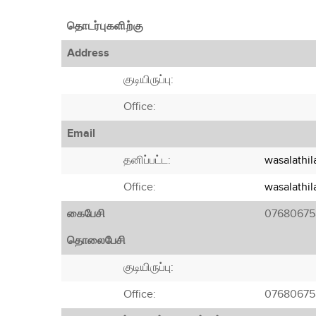
தொடர்புகளிற்கு
Address
குடியிருப்பு:
Office:
Email
தனிப்பட்ட:
wasalathi
Office:
wasalathi
கைபேசி
07680675
தொலைபேசி
குடியிருப்பு:
Office:
07680675