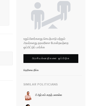
உறுப்பினர்களது செயற்பாடு மற்றும்
அவர்களது தரவரிசை போன்றவற்றை
ஒப்பிட்டுப் பார்க்க
அரசியல்வாதிகளை ஒப்பிடுக
தெரிவை நீக்க
SIMILAR POLITICIANS
பீ.ஆர்.எம்.சுதத் பலகல்ல