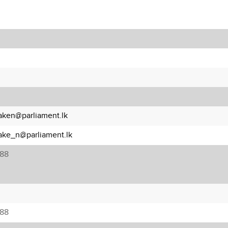
laken@parliament.lk
lake_n@parliament.lk
88
88