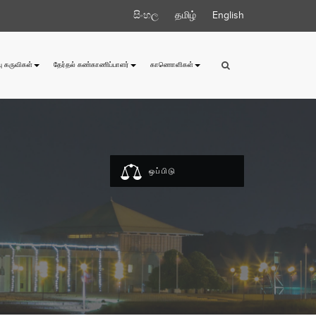
සිංහල
தமிழ்
English
ு கருவிகள்
தேர்தல் கண்காணிப்பாளர்
காணொளிகள்
ஒப்பிடு