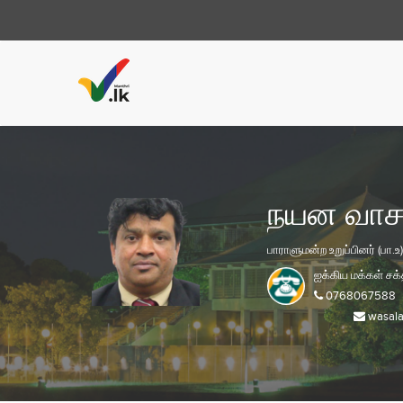
நயன வாச
பாராளுமன்ற உறுப்பினர் (பா.உ)
ஐக்கிய மக்கள் சக்
0768067588
wasala