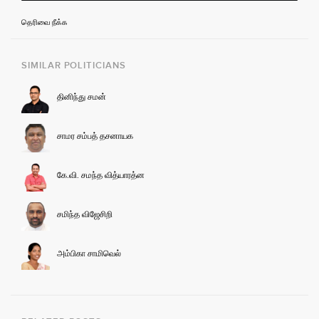
தெரிவை நீக்க
SIMILAR POLITICIANS
தினிந்து சமன்
சாமர சம்பத் தசனாயக
கே.வி. சமந்த வித்யாரத்ன
சமிந்த விஜேசிறி
அம்பிகா சாமிவெல்