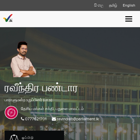
සිංහල
தமிழ்
English
Toggle
naviga
ரவீந்திர பண்டார
பாராளுமன்ற உறுப்பினர் (பா.உ)
தேசிய மக்கள் சக்தி,
பதுளை
மாவட்டம்
0777621701
ravindrab@parliament.lk
ஒப்பிடு