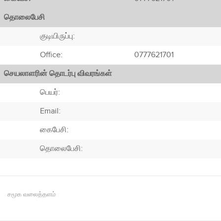
தொலைபேசி
குடியிருப்பு:
Office:
0777621701
செயலாளரின் தொடர்பு விவரங்கள்
பெயர்:
Email:
கைபேசி:
தொலைபேசி:
சமூக வலைத்தளம்