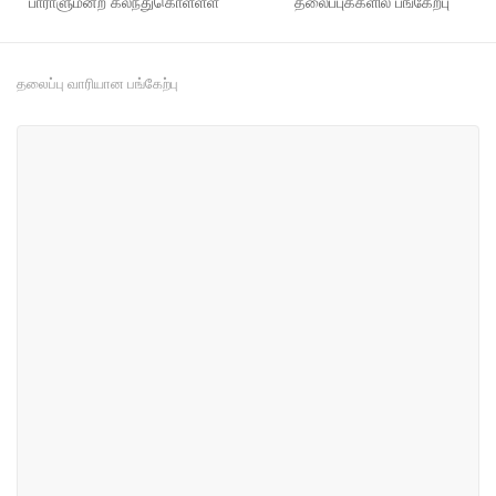
பாராளுமன்ற கலந்துகொள்ளள்
தலைப்புக்களில் பங்கேற்பு
தலைப்பு வாரியான பங்கேற்பு
#6
#17
தொழிநுட்பம், தொடர்பாடல் மற்றும்
நகர திட்டமிடல், உட்கட்டமைப்பு
எரிசக்தி
மற்றும் போக்குவரத்து
#40
#66