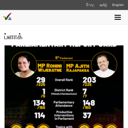
සිංහල
தமிழ்
English
Toggle
naviga
ப்ளாக்