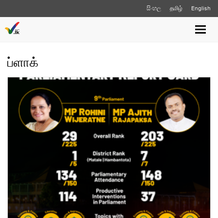
සිංහල
தமிழ்
English
Toggle
naviga
ப்ளாக்