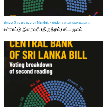
almost 3 years ago by Manthri.lk under
தகவல் வரைபடங்கள்
உள்நாட்டு இறைவரி (திருத்தம்) சட்டமூலம்