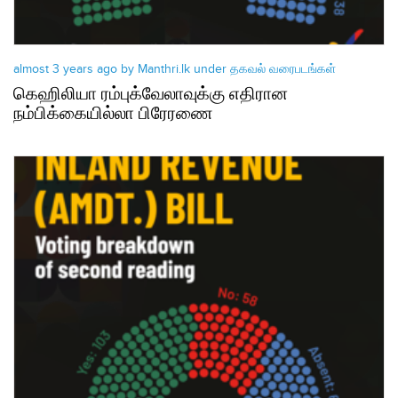
almost 3 years ago by Manthri.lk under
தகவல் வரைபடங்கள்
கெஹிலியா ரம்புக்வேலாவுக்கு எதிரான
நம்பிக்கையில்லா பிரேரணை