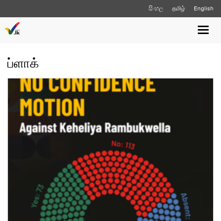
සිංහල
தமிழ்
English
Toggle
naviga
ப்ளாக்