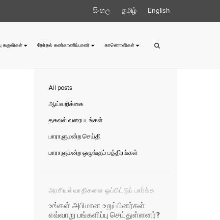
සිංහල
தமிழ்
English
ு கருவிகள்
தேர்தல் கண்காணிப்பாளர்
காணொளிகள்
All posts
ஆய்வறிக்கை
தகவல் வரைபடங்கள்
பாராளுமன்ற செய்தி
பாராளுமன்ற ஒழுங்குப் பத்திரங்கள்
அரசியல்வாதிகளை ஒப்பிட்டுப் பார்க்க
உங்கள் அபிமான உறுப்பினர்கள்
எவ்வாறு பங்களிப்பு செய்துள்ளனர்?