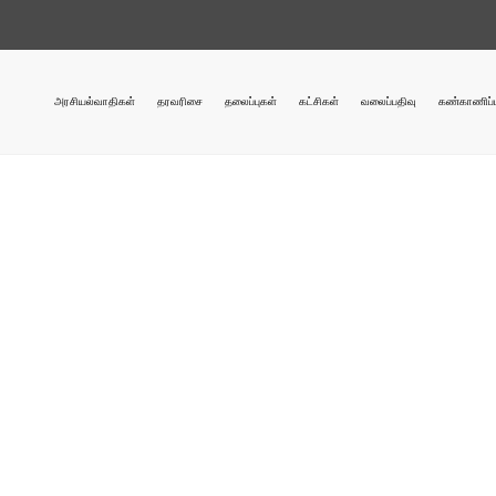
அரசியல்வாதிகள்
தரவரிசை
தலைப்புகள்
கட்சிகள்
வலைப்பதிவு
கண்காணிப்ப