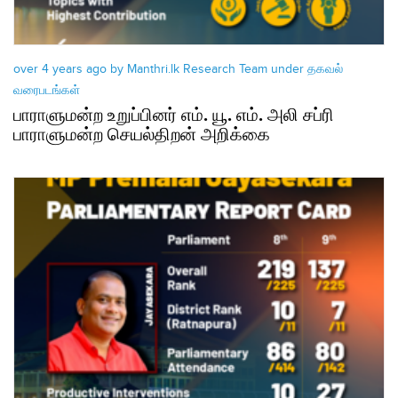
over 4 years ago by Manthri.lk Research Team under
தகவல்
வரைபடங்கள்
பாராளுமன்ற உறுப்பினர் எம். யூ. எம். அலி சப்ரி
பாராளுமன்ற செயல்திறன் அறிக்கை