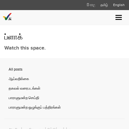
සිංහල
தமிழ்
English
Toggle
naviga
ப்ளாக்
Watch this space.
All posts
ஆய்வறிக்கை
தகவல் வரைபடங்கள்
பாராளுமன்ற செய்தி
பாராளுமன்ற ஒழுங்குப் பத்திரங்கள்