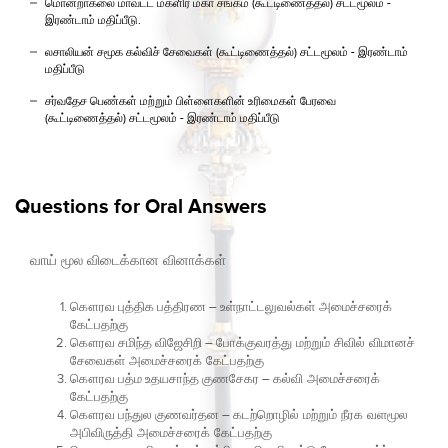
மொனறாகலை மாவட்ட மகளிர் மகா சங்கம் (கூட்டிணைத்தல்) சட்டமூலம் -
இரண்டாம் மதிப்பீடு.
லசாலியன் சமூக கல்விச் சேவைகள் (கூட்டிணைத்தல்) சட்டமூலம் - இரண்டாம்
மதிப்பீடு
சர்வதேச பெண்கள் மற்றும் பிள்ளைகளின் உரிமைகள் பேரவை
(கூட்டிணைத்தல்) சட்டமூலம் - இரண்டாம் மதிப்பீடு
Questions for Oral Answers
வாய் மூல விடைக்கான வினாக்கள்
கௌரவ புத்திக பத்திரண
–
உள்நாட்டலுவல்கள் அமைச்சரைக்
கேட்பதற்கு
கௌரவ சமிந்த விஜேசிறி
–
போக்குவரத்து மற்றும் சிவில் விமானச்
சேவைகள் அமைச்சரைக் கேட்பதற்கு
கௌரவ பத்ம உதயசாந்த குணசேகர
–
கல்வி அமைச்சரைக்
கேட்பதற்கு
கௌரவ பந்துல குணவர்தன
–
கடற்றொழில் மற்றும் நீரக வளமூல
அபிவிருத்தி அமைச்சரைக் கேட்பதற்கு