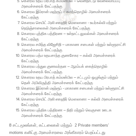
கௌரவ உதய பிரபாத் கம்மன்பில
–
வெளிநாட்டு வேலைவாய்ப்பு
அமைச்சரைக் கேட்பதற்கு
கௌரவ இம்ரான் மஹ்ரூப்
–
கமத்தொழில் அமைச்சரைக்
கேட்பதற்கு
கௌரவ செயிட் அலி ஸாஹிர் மௌலானா - உயர்கல்வி மற்றும்
நெடுஞ்சாலைகள் அமைச்சரைக் கேட்பதற்கு
கௌரவ புத்திக பத்திரண
–
உள்நாட்டலுவல்கள் அமைச்சரைக்
கேட்பதற்கு
கௌரவ சமிந்த விஜேசிறி
–
மாகாண சபைகள் மற்றும் உள்ளூராட்சி
அமைச்சரைக் கேட்பதற்கு
கௌரவ பத்ம உதயசாந்த குணசேகர
–
கல்வி அமைச்சரைக்
கேட்பதற்கு
கௌரவ பந்துல குணவர்தன
–
ஆரம்பக் கைத்தொழில்
அமைச்சரைக் கேட்பதற்கு
கௌரவ உதய பிரபாத் கம்மன்பில
–
சட்டமும் ஒழுங்கும் மற்றும்
தென் அபிவிருத்தி அமைச்சரைக் கேட்பதற்கு
கௌரவ இம்ரான் மஹ்ரூப் - மாகாண சபைகள் மற்றும் உள்ளூராட்சி
அமைச்சரைக் கேட்பதற்கு
கௌரவ செயிட் அலி ஸாஹிர் மௌலானா
–
கல்வி அமைச்சரைக்
கேட்பதற்கு
கௌரவ புத்திக பத்திரண
–
நிதி மற்றும் வெகுசன ஊடக
அமைச்சரைக் கேட்பதற்கு
8 சட்டமூலங்கள், கட்டலைகள் மற்றும்
2
Private members’
அமைச்சரவை அங்கீகாரம் பெறப்பட்டது
motions
களிட்கு