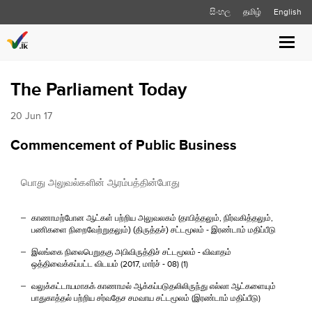
සිංහල
தமிழ்
English
Toggle
naviga
The Parliament Today
20 Jun 17
Commencement of Public Business
பொது அலுவல்களின் ஆரம்பத்தின்போது
காணாமற்போன ஆட்கள் பற்றிய அலுவலகம் (தாபித்தலும்
,
நிர்வகித்தலும்
,
பணிகளை நிறைவேற்றுதலும்) (திருத்தச்) சட்டமூலம் - இரண்டாம் மதிப்பீடு
இலங்கை நிலைபெறுதகு அபிவிருத்திச் சட்டமூலம் - விவாதம்
ஒத்திவைக்கப்பட்ட விடயம் (
2017,
மார்ச் -
08) (1)
வலுக்கட்டாயமாகக் காணாமல் ஆக்கப்படுதலிலிருந்து எல்லா ஆட்களையும்
பாதுகாத்தல் பற்றிய சர்வதேச சமவாய சட்டமூலம் (இரண்டாம் மதிப்பீடு)