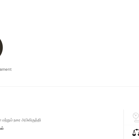
iament
மற்றும் நகர அபிவிருத்தி
யல்