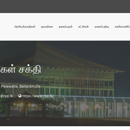
அரசியல்வாதிகள்
தரவரிசை
தலைப்புகள்
கட்சிகள்
வலைப்பதிவு
கண்காணிப்ப
கள் சக்தி
 Pelawatta, Battaramulla
t@npp.lk
https://www.npp.lk/