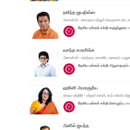
நலிந்த ஜயதிஸ்ஸ
அமைச்சர் - சுகாதார மற்றும் வெகுசன ஊட
தேசிய மக்கள் சக்தி
களுத்துரை
ம
வசந்த சமரசிங்க
அமைச்சர் - வர்த்தக, வாணிப, உணவுப் பாதுகாப
தேசிய மக்கள் சக்தி
அநுராதபுரம்
ஹரினி அமரசூரிய
பிரதம மந்திரி - மற்றும் கல்வி, உயர் கல்வி ம
தேசிய மக்கள் சக்தி
கொழும்பு
மாவ
அனில் ஜயந்த