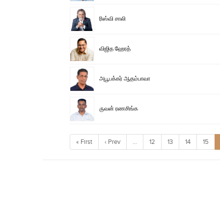
ரிஸ்வி சாலி
விஜித ஹேரத்
அபூபக்கர் ஆதம்பாவா
ருவன் ரணசிங்க
« First
‹ Prev
…
12
13
14
15