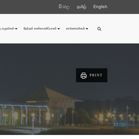
සිංහල
தமிழ்
English
ு கருவிகள்
தேர்தல் கண்காணிப்பாளர்
காணொளிகள்
PRINT