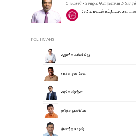
அமைச்சர் - தொழில் பொருளாதார அபிவிருத்
தேசிய மக்கள் சக்தி
கம்பஹா
மாவட
POLITICIANS
சதுரங்க அபேசிங்ஹ
எரங்க குணசேகர
எரங்க வீரரத்ன
நலிந்த ஜயதிஸ்ஸ
நிஷாந்த சமரவீர