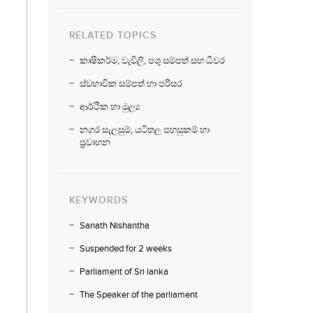
RELATED TOPICS
කෘෂිකර්ම, වැවිලි, පශු සම්පත් සහ ධීවර
ස්වභාවික සම්පත් හා පරිසර
ආර්ථික හා මුල්‍ය
නගර සැලසුම්, යටිතල පහසුකම් හා
ප්‍රවාහන
KEYWORDS
Sanath Nishantha
Suspended for 2 weeks
Parliament of Sri lanka
The Speaker of the parliament