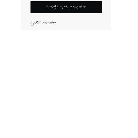
මන්ත්‍රීවරුන් සසදන්න
මුලසිට අරඹන්න