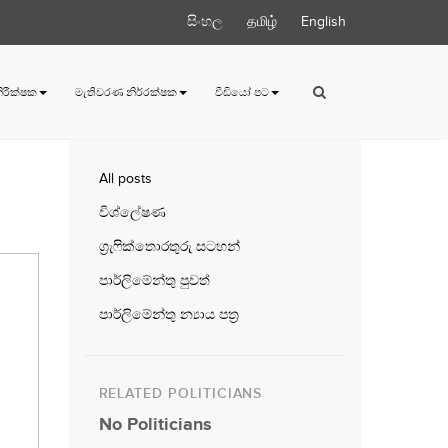
සිංහල
தமிழ்
English
 නිරීක්ෂක
මැතිවරණ නිර්‍රක්ෂක
වීඩියෝ පට
All posts
විශ්ලේෂණ
ග්‍රැෆික්තොරතුරු සටහන්
පාර්ලිමේන්තු පුවත්
පාර්ලිමේන්තු න්‍යාය පත්‍ර
RELATED POLITICIANS
No Politicians