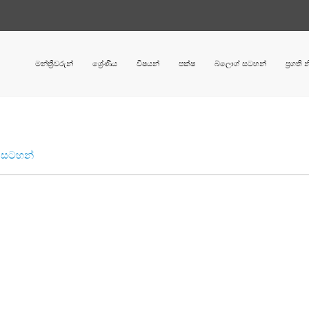
මන්ත්‍රීවරුන්
ශ්‍රේණිය
විෂයන්
පක්ෂ
බ්ලොග් සටහන්
ප්‍රගති
රු සටහන්